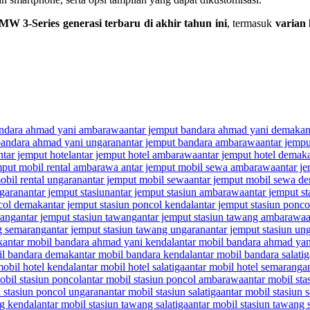
3-Series generasi terbaru di akhir tahun ini
, termasuk
varian 
andara ahmad yani ambarawa
antar jemput bandara ahmad yani demak
an
bandara ahmad yani ungaran
antar jemput bandara ambarawa
antar jemp
ntar jemput hotel
antar jemput hotel ambarawa
antar jemput hotel demak
mput mobil rental ambarawa antar jemput mobil sewa ambarawa
antar j
obil rental ungaran
antar jemput mobil sewa
antar jemput mobil sewa d
ngaran
antar jemput stasiun
antar jemput stasiun ambarawa
antar jemput s
ncol demak
antar jemput stasiun poncol kendal
antar jemput stasiun poncol
rang
antar jemput stasiun tawang
antar jemput stasiun tawang ambarawa
ng semarang
antar jemput stasiun tawang ungaran
antar jemput stasiun un
k
antar mobil bandara ahmad yani kendal
antar mobil bandara ahmad yani
il bandara demak
antar mobil bandara kendal
antar mobil bandara salatig
mobil hotel kendal
antar mobil hotel salatiga
antar mobil hotel semarang
a
obil stasiun poncol
antar mobil stasiun poncol ambarawa
antar mobil st
l stasiun poncol ungaran
antar mobil stasiun salatiga
antar mobil stasiun
ng kendal
antar mobil stasiun tawang salatiga
antar mobil stasiun tawang