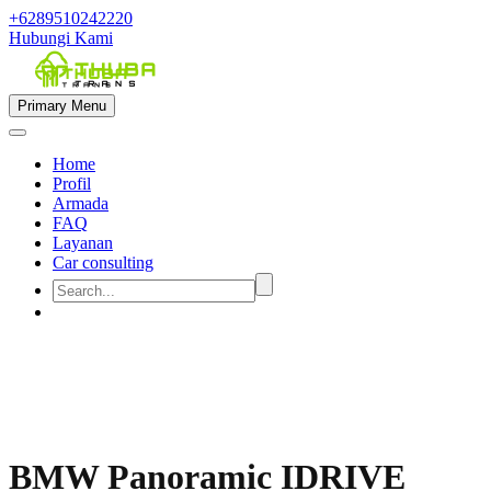
+6289510242220
Hubungi Kami
Primary Menu
Home
Profil
Armada
FAQ
Layanan
Car consulting


BMW Panoramic IDRIVE