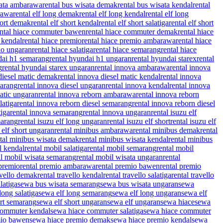
sata ambarawa
rental bus wisata demak
rental bus wisata kendal
rental
rawa
rental elf long demak
rental elf long kendal
rental elf long
short demak
rental elf short kendal
rental elf short salatiga
rental elf short
ental hiace commuter bawen
rental hiace commuter demak
rental hiace
e kendal
rental hiace premio
rental hiace premio ambarawa
rental hiace
io ungaran
rental hiace salatiga
rental hiace semarang
rental hiace
dai h1 semarang
rental hyundai h1 ungaran
rental hyundai starex
rental
g
rental hyundai starex ungaran
rental innova ambarawa
rental innova
 diesel matic demak
rental innova diesel matic kendal
rental innova
marang
rental innova diesel ungaran
rental innova kendal
rental innova
atic ungaran
rental innova reborn ambarawa
rental innova reborn
latiga
rental innova reborn diesel semarang
rental innova reborn diesel
tiga
rental innova semarang
rental innova ungaran
rental isuzu elf
marang
rental isuzu elf long ungaran
rental isuzu elf short
rental isuzu elf
 elf short ungaran
rental minibus ambarawa
rental minibus demak
rental
tal minibus wisata demak
rental minibus wisata kendal
rental minibus
l kendal
rental mobil salatiga
rental mobil semarang
rental mobil
al mobil wisata semarang
rental mobil wisata ungaran
rental
 premio
rental premio ambarawa
rental premio bawen
rental premio
avello demak
rental travello kendal
rental travello salatiga
rental travello
latiga
sewa bus wisata semarang
sewa bus wisata ungaran
sewa
long salatiga
sewa elf long semarang
sewa elf long ungaran
sewa elf
ort semarang
sewa elf short ungaran
sewa elf ungaran
sewa hiace
sewa
commuter kendal
sewa hiace commuter salatiga
sewa hiace commuter
mio bawen
sewa hiace premio demak
sewa hiace premio kendal
sewa