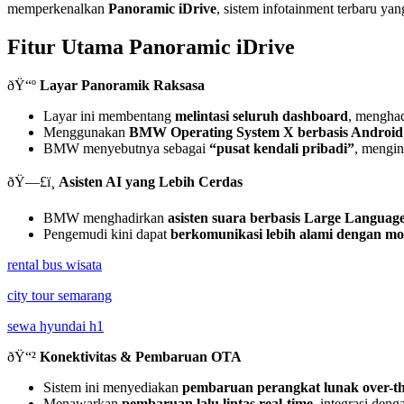
memperkenalkan
Panoramic iDrive
, sistem infotainment terbaru ya
Fitur Utama Panoramic iDrive
ðŸ“º
Layar Panoramik Raksasa
Layar ini membentang
melintasi seluruh dashboard
, menghad
Menggunakan
BMW Operating System X berbasis Android
BMW menyebutnya sebagai
“pusat kendali pribadi”
, mengin
ðŸ—£ï¸
Asisten AI yang Lebih Cerdas
BMW menghadirkan
asisten suara berbasis Large Langua
Pengemudi kini dapat
berkomunikasi lebih alami dengan mo
rental bus wisata
city tour semarang
sewa hyundai h1
ðŸ“²
Konektivitas & Pembaruan OTA
Sistem ini menyediakan
pembaruan perangkat lunak over-th
Menawarkan
pembaruan lalu lintas real-time
, integrasi deng