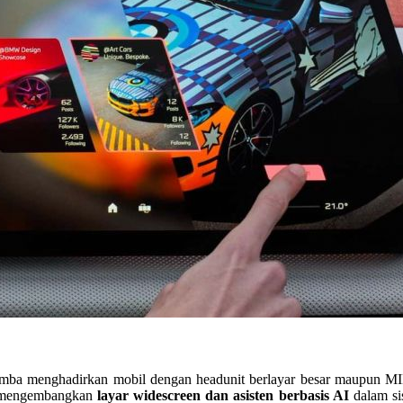
lomba menghadirkan mobil dengan headunit berlayar besar maupun 
s mengembangkan
layar widescreen dan asisten berbasis AI
dalam sis