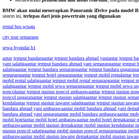
BMW akan mulai menerapkan Panoramic iDrive pada model BMW 
sistem ini,
terlepas dari jenis powertrain yang digunakan
rental bus wisata
city tour semarang
sewa hyundai h1
antar jemput bandara
antar jemput bandara ahmad yani
antar jemput b
yani salatiga
antar jemput bandara ahmad yani semarang
antar jemput 
salatiga
antar jemput bandara semarang
antar jemput bandara ungaran
a
semarang
antar jemput hotel ungaran
antar jemput mobil rental
antar je
mobil rental salatiga
antar jemput mobil rental semarang
antar jemput m
salatiga
antar jemput mobil sewa semarang
antar jemput mobil sewa u
poncol
antar jemput stasiun poncol ambarawa
antar jemput stasiun po
poncol ungaran
antar jemput stasiun salatiga
antar jemput stasiun sema
kendal
antar jemput stasiun tawang salatiga
antar jemput stasiun tawa
bandara ahmad yani ambarawa
antar mobil bandara ahmad yani dema
bandara ahmad yani ungaran
antar mobil bandara ambarawa
antar mob
mobil hotel
antar mobil hotel ambarawa
antar mobil hotel demak
antar 
ambarawa
antar mobil stasiun demak
antar mobil stasiun kendal
antar m
stasiun poncol salatiga
antar mobil stasiun poncol semarang
antar mobi
ambarawa
antar mobil stasiun tawang demak
antar mobil stasiun tawa