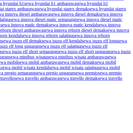
a hyundai h1
sewa hyundai h1 ambarawa
sewa hyundai h1
ai starex ambarawa
sewa hyundai starex demak
sewa hyundai starex
wa innova diesel ambarawa
sewa innova diesel demak
sewa innova
latiga
sewa innova diesel matic semarang
sewa innova diesel matic
a
sewa innova matic demak
sewa innova matic kendal
sewa innova
reborn diesel ambarawa
sewa innova reborn diesel demak
sewa innova
born kendal
sewa innova reborn salatiga
sewa innova reborn
a
sewa isuzu elf demak
sewa isuzu elf kendal
sewa isuzu elf long
sewa
suzu elf long ungaran
sewa isuzu elf salatiga
sewa isuzu elf
a
sewa isuzu elf short semarang
sewa isuzu elf short ungaran
sewa isuzu
garan
sewa minibus wisata
sewa minibus wisata ambarawa
sewa
ewa mobil
sewa mobil ambarawa
sewa mobil demak
sewa mobil
k
sewa mobil wisata kendal
sewa mobil wisata salatiga
sewa mobil
a pregio semarang
sewa pregio ungaran
sewa premio
sewa premio
travello
sewa travello ambarawa
sewa travello demak
sewa travello