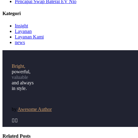
Pencapai Swap Baterai EV Nio
Kategori
Insight
Layanan
Layanan Kami
news
Bright,
powerful,
valuable
and always
in style.
by
Awesome Author


Related Posts