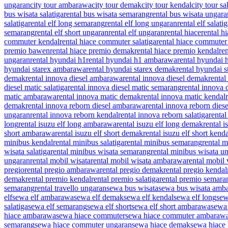
ungaran
city tour ambarawa
city tour demak
city tour kendal
city tour sa
bus wisata salatiga
rental bus wisata semarang
rental bus wisata ungara
salatiga
rental elf long semarang
rental elf long ungaran
rental elf salati
semarang
rental elf short ungaran
rental elf ungaran
rental hiace
rental 
commuter kendal
rental hiace commuter salatiga
rental hiace commute
premio bawen
rental hiace premio demak
rental hiace premio kendal
re
ungaran
rental hyundai h1
rental hyundai h1 ambarawa
rental hyundai
hyundai starex ambarawa
rental hyundai starex demak
rental hyundai s
demak
rental innova diesel ambarawa
rental innova diesel demak
rental
diesel matic salatiga
rental innova diesel matic semarang
rental innova 
matic ambarawa
rental innova matic demak
rental innova matic kendal
demak
rental innova reborn diesel ambarawa
rental innova reborn dies
ungaran
rental innova reborn kendal
rental innova reborn salatiga
renta
long
rental isuzu elf long ambarawa
rental isuzu elf long demak
rental i
short ambarawa
rental isuzu elf short demak
rental isuzu elf short kend
minibus kendal
rental minibus salatiga
rental minibus semarang
rental 
wisata salatiga
rental minibus wisata semarang
rental minibus wisata u
ungaran
rental mobil wisata
rental mobil wisata ambarawa
rental mobil
pregio
rental pregio ambarawa
rental pregio demak
rental pregio kendal
demak
rental premio kendal
rental premio salatiga
rental premio semara
semarang
rental travello ungaran
sewa bus wisata
sewa bus wisata amb
elf
sewa elf ambarawa
sewa elf demak
sewa elf kendal
sewa elf long
sew
salatiga
sewa elf semarang
sewa elf short
sewa elf short ambarawa
sewa 
hiace ambarawa
sewa hiace commuter
sewa hiace commuter ambaraw
semarang
sewa hiace commuter ungaran
sewa hiace demak
sewa hiace