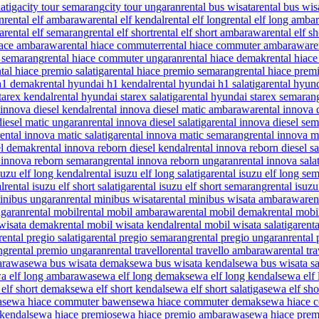
latiga
city tour semarang
city tour ungaran
rental bus wisata
rental bus wi
n
rental elf ambarawa
rental elf kendal
rental elf long
rental elf long amba
ga
rental elf semarang
rental elf short
rental elf short ambarawa
rental elf 
hiace ambarawa
rental hiace commuter
rental hiace commuter ambarawa
r
r semarang
rental hiace commuter ungaran
rental hiace demak
rental hiac
ntal hiace premio salatiga
rental hiace premio semarang
rental hiace prem
 h1 demak
rental hyundai h1 kendal
rental hyundai h1 salatiga
rental hyun
tarex kendal
rental hyundai starex salatiga
rental hyundai starex semaran
 innova diesel kendal
rental innova diesel matic ambarawa
rental innova
diesel matic ungaran
rental innova diesel salatiga
rental innova diesel se
rental innova matic salatiga
rental innova matic semarang
rental innova m
el demak
rental innova reborn diesel kendal
rental innova reborn diesel sa
l innova reborn semarang
rental innova reborn ungaran
rental innova sala
suzu elf long kendal
rental isuzu elf long salatiga
rental isuzu elf long se
al
rental isuzu elf short salatiga
rental isuzu elf short semarang
rental isuzu
minibus ungaran
rental minibus wisata
rental minibus wisata ambarawa
ren
ngaran
rental mobil
rental mobil ambarawa
rental mobil demak
rental mobi
 wisata demak
rental mobil wisata kendal
rental mobil wisata salatiga
rent
rental pregio salatiga
rental pregio semarang
rental pregio ungaran
rental
ng
rental premio ungaran
rental travello
rental travello ambarawa
rental tr
arawa
sewa bus wisata demak
sewa bus wisata kendal
sewa bus wisata sa
a elf long ambarawa
sewa elf long demak
sewa elf long kendal
sewa elf 
elf short demak
sewa elf short kendal
sewa elf short salatiga
sewa elf sh
a
sewa hiace commuter bawen
sewa hiace commuter demak
sewa hiace 
 kendal
sewa hiace premio
sewa hiace premio ambarawa
sewa hiace pre