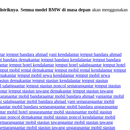
listriknya
.
Semua model BMW di masa depan
akan menggunakan
tar jemput bandara ahmad yani kendal
antar jemput bandara ahmad
ut bandara demak
antar jemput bandara kendal
antar jemput bandara
antar jemput hotel kendal
antar jemput hotel salatiga
antar jemput hotel
emput mobil rental demak
antar jemput mobil rental kendal
antar jemput
emak
antar jemput mobil sewa kendal
antar jemput mobil sewa
tasiun demak
antar jemput stasiun kendal
antar jemput stasiun
 salatiga
antar jemput stasiun poncol semarang
antar jemput stasiun
antar jemput stasiun tawang demak
antar jemput stasiun tawang
garan
antar mobil bandara
antar mobil bandara ahmad yani
antar mobil
 salatiga
antar mobil bandara ahmad yani semarang
antar mobil
a
antar mobil bandara semarang
antar mobil bandara ungaran
antar
ntar mobil hotel ungaran
antar mobil stasiun
antar mobil stasiun
asiun poncol demak
antar mobil stasiun poncol kendal
antar mobil
 semarang
antar mobil stasiun tawang
antar mobil stasiun tawang
 semarang
antar mobil stasiun tawang ungaran
antar mobil stasiun