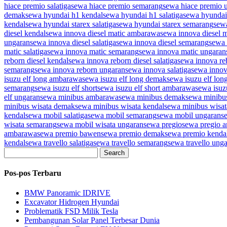
hiace premio salatiga
sewa hiace premio semarang
sewa hiace premio 
demak
sewa hyundai h1 kendal
sewa hyundai h1 salatiga
sewa hyundai
kendal
sewa hyundai starex salatiga
sewa hyundai starex semarang
sew
diesel kendal
sewa innova diesel matic ambarawa
sewa innova diesel 
ungaran
sewa innova diesel salatiga
sewa innova diesel semarang
sewa 
matic salatiga
sewa innova matic semarang
sewa innova matic ungaran
reborn diesel kendal
sewa innova reborn diesel salatiga
sewa innova re
semarang
sewa innova reborn ungaran
sewa innova salatiga
sewa inno
isuzu elf long ambarawa
sewa isuzu elf long demak
sewa isuzu elf lon
semarang
sewa isuzu elf short
sewa isuzu elf short ambarawa
sewa isuz
elf ungaran
sewa minibus ambarawa
sewa minibus demak
sewa minibu
minibus wisata demak
sewa minibus wisata kendal
sewa minibus wisata
kendal
sewa mobil salatiga
sewa mobil semarang
sewa mobil ungaran
s
wisata semarang
sewa mobil wisata ungaran
sewa pregio
sewa pregio 
ambarawa
sewa premio bawen
sewa premio demak
sewa premio kenda
kendal
sewa travello salatiga
sewa travello semarang
sewa travello ung
Search
Pos-pos Terbaru
BMW Panoramic IDRIVE
Excavator Hidrogen Hyundai
Problematik FSD Milik Tesla
Pembangunan Solar Panel Terbesar Dunia