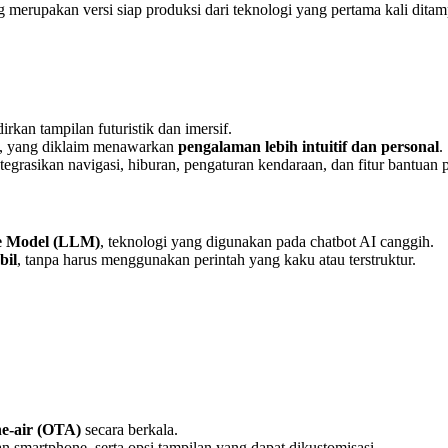
ng merupakan versi siap produksi dari teknologi yang pertama kali dita
irkan tampilan futuristik dan imersif.
, yang diklaim menawarkan
pengalaman lebih intuitif dan personal
.
tegrasikan navigasi, hiburan, pengaturan kendaraan, dan fitur bantuan
ge Model (LLM)
, teknologi yang digunakan pada chatbot AI canggih.
bil
, tanpa harus menggunakan perintah yang kaku atau terstruktur.
e-air (OTA)
secara berkala.
an smartphone, serta opsi tampilan yang dapat dikustomisasi.