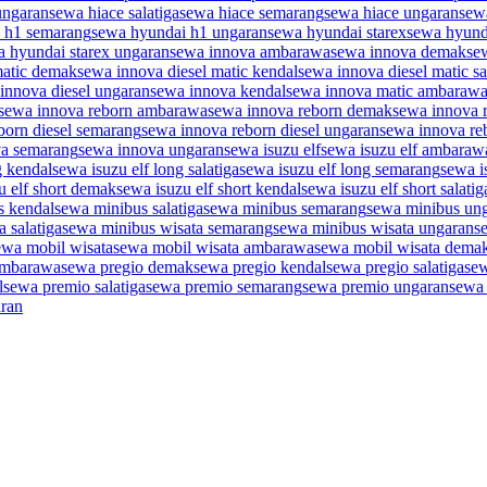
ungaran
sewa hiace salatiga
sewa hiace semarang
sewa hiace ungaran
sew
 h1 semarang
sewa hyundai h1 ungaran
sewa hyundai starex
sewa hyund
a hyundai starex ungaran
sewa innova ambarawa
sewa innova demak
se
matic demak
sewa innova diesel matic kendal
sewa innova diesel matic sa
innova diesel ungaran
sewa innova kendal
sewa innova matic ambaraw
sewa innova reborn ambarawa
sewa innova reborn demak
sewa innova 
born diesel semarang
sewa innova reborn diesel ungaran
sewa innova re
va semarang
sewa innova ungaran
sewa isuzu elf
sewa isuzu elf ambaraw
g kendal
sewa isuzu elf long salatiga
sewa isuzu elf long semarang
sewa i
u elf short demak
sewa isuzu elf short kendal
sewa isuzu elf short salatig
s kendal
sewa minibus salatiga
sewa minibus semarang
sewa minibus un
 salatiga
sewa minibus wisata semarang
sewa minibus wisata ungaran
s
ewa mobil wisata
sewa mobil wisata ambarawa
sewa mobil wisata dema
ambarawa
sewa pregio demak
sewa pregio kendal
sewa pregio salatiga
sew
l
sewa premio salatiga
sewa premio semarang
sewa premio ungaran
sewa 
aran