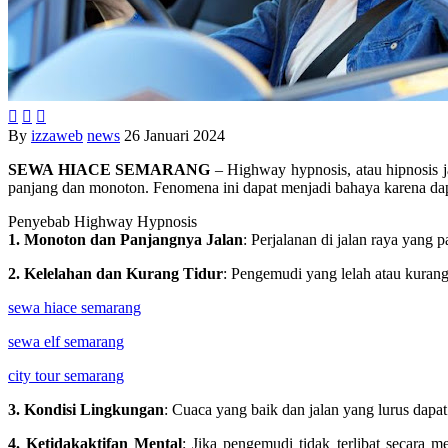



By
izzaweb
news
26 Januari 2024
SEWA HIACE SEMARANG
– Highway hypnosis, atau hipnosis j
panjang dan monoton. Fenomena ini dapat menjadi bahaya karena da
Penyebab Highway Hypnosis
1. Monoton dan Panjangnya Jalan
: Perjalanan di jalan raya yang
2. Kelelahan dan Kurang Tidur
: Pengemudi yang lelah atau kurang
sewa hiace semarang
sewa elf semarang
city tour semarang
3. Kondisi Lingkungan
: Cuaca yang baik dan jalan yang lurus dapa
4. Ketidakaktifan Mental
: Jika pengemudi tidak terlibat secar