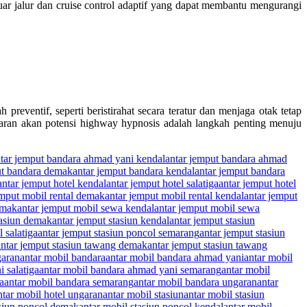
ar jalur dan cruise control adaptif yang dapat membantu mengurangi
ventif, seperti beristirahat secara teratur dan menjaga otak tetap
sadaran akan potensi highway hypnosis adalah langkah penting menuju
tar jemput bandara ahmad yani kendal
antar jemput bandara ahmad
ut bandara demak
antar jemput bandara kendal
antar jemput bandara
antar jemput hotel kendal
antar jemput hotel salatiga
antar jemput hotel
emput mobil rental demak
antar jemput mobil rental kendal
antar jemput
emak
antar jemput mobil sewa kendal
antar jemput mobil sewa
tasiun demak
antar jemput stasiun kendal
antar jemput stasiun
 salatiga
antar jemput stasiun poncol semarang
antar jemput stasiun
antar jemput stasiun tawang demak
antar jemput stasiun tawang
garan
antar mobil bandara
antar mobil bandara ahmad yani
antar mobil
 salatiga
antar mobil bandara ahmad yani semarang
antar mobil
a
antar mobil bandara semarang
antar mobil bandara ungaran
antar
ntar mobil hotel ungaran
antar mobil stasiun
antar mobil stasiun
asiun poncol demak
antar mobil stasiun poncol kendal
antar mobil