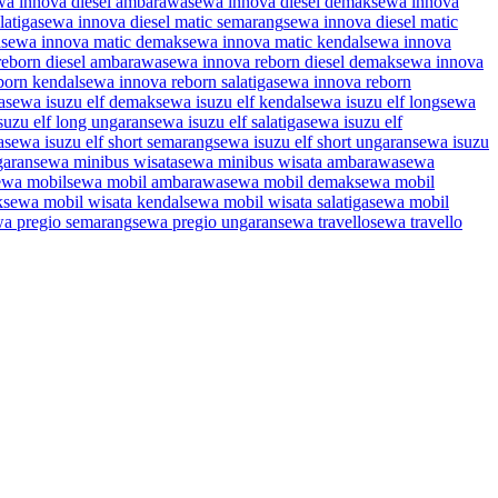
wa innova diesel ambarawa
sewa innova diesel demak
sewa innova
latiga
sewa innova diesel matic semarang
sewa innova diesel matic
a
sewa innova matic demak
sewa innova matic kendal
sewa innova
reborn diesel ambarawa
sewa innova reborn diesel demak
sewa innova
born kendal
sewa innova reborn salatiga
sewa innova reborn
a
sewa isuzu elf demak
sewa isuzu elf kendal
sewa isuzu elf long
sewa
suzu elf long ungaran
sewa isuzu elf salatiga
sewa isuzu elf
a
sewa isuzu elf short semarang
sewa isuzu elf short ungaran
sewa isuzu
garan
sewa minibus wisata
sewa minibus wisata ambarawa
sewa
ewa mobil
sewa mobil ambarawa
sewa mobil demak
sewa mobil
k
sewa mobil wisata kendal
sewa mobil wisata salatiga
sewa mobil
a pregio semarang
sewa pregio ungaran
sewa travello
sewa travello