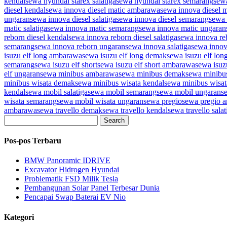
kendal
sewa hyundai starex salatiga
sewa hyundai starex semarang
sew
diesel kendal
sewa innova diesel matic ambarawa
sewa innova diesel 
ungaran
sewa innova diesel salatiga
sewa innova diesel semarang
sewa 
matic salatiga
sewa innova matic semarang
sewa innova matic ungaran
reborn diesel kendal
sewa innova reborn diesel salatiga
sewa innova re
semarang
sewa innova reborn ungaran
sewa innova salatiga
sewa inno
isuzu elf long ambarawa
sewa isuzu elf long demak
sewa isuzu elf lon
semarang
sewa isuzu elf short
sewa isuzu elf short ambarawa
sewa isuz
elf ungaran
sewa minibus ambarawa
sewa minibus demak
sewa minibu
minibus wisata demak
sewa minibus wisata kendal
sewa minibus wisata
kendal
sewa mobil salatiga
sewa mobil semarang
sewa mobil ungaran
s
wisata semarang
sewa mobil wisata ungaran
sewa pregio
sewa pregio 
ambarawa
sewa travello demak
sewa travello kendal
sewa travello salat
Search
Pos-pos Terbaru
BMW Panoramic IDRIVE
Excavator Hidrogen Hyundai
Problematik FSD Milik Tesla
Pembangunan Solar Panel Terbesar Dunia
Pencapai Swap Baterai EV Nio
Kategori