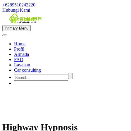
+6289510242220
Hubungi Kami
Primary Menu
Home
Profil
Armada
FAQ
Layanan
Car consulting


Highway Hypnosis