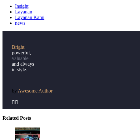
Insight
Layanan
Layanan Kami
news
Bright,
powerful,
valuable
and always
in style.
by
Awesome Author


Related Posts