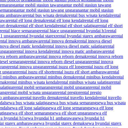
 semarang
antar mobil stasiun tawang
antar mobil stasiun tawang
 semarang
antar mobil stasiun tawang ungaran
antar mobil stasiun
sata ambarawa
rental bus wisata demak
rental bus wisata kendal
rental
rawa
rental elf long demak
rental elf long kendal
rental elf long
short demak
rental elf short kendal
rental elf short salatiga
rental elf short
rental hiace semarang
rental hiace ungaran
rental hyundai h1
rental
h1 ungaran
rental hyundai starex
rental hyundai starex ambarawa
rental
ental innova ambarawa
rental innova demak
rental innova diesel
nnova diesel matic kendal
rental innova diesel matic salatiga
rental
 ungaran
rental innova kendal
rental innova matic ambarawa
rental
nova reborn ambarawa
rental innova reborn demak
rental innova reborn
diesel semarang
rental innova reborn diesel ungaran
rental innova
arang
rental innova ungaran
rental isuzu elf long
rental isuzu elf long
ng ungaran
rental isuzu elf short
rental isuzu elf short ambarawa
rental
al minibus ambarawa
rental minibus demak
rental minibus kendal
rental
emak
rental minibus wisata kendal
rental minibus wisata salatiga
rental
salatiga
rental mobil semarang
rental mobil ungaran
rental mobil
rang
rental mobil wisata ungaran
rental pregio
rental pregio
llo ambarawa
rental travello demak
rental travello kendal
rental travello
dal
sewa bus wisata salatiga
sewa bus wisata semarang
sewa bus wisata
endal
sewa elf long salatiga
sewa elf long semarang
sewa elf long
atiga
sewa elf short semarang
sewa elf short ungaran
sewa elf
a hyundai h1
sewa hyundai h1 ambarawa
sewa hyundai h1
ai starex ambarawa
sewa hyundai starex demak
sewa hyundai starex