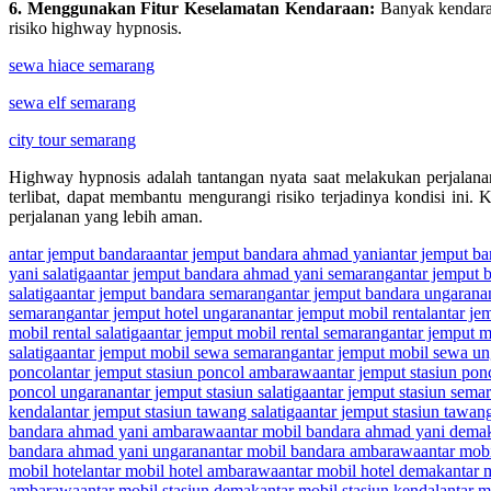
6. Menggunakan Fitur Keselamatan Kendaraan:
Banyak kendaraa
risiko highway hypnosis.
sewa hiace semarang
sewa elf semarang
city tour semarang
Highway hypnosis adalah tantangan nyata saat melakukan perjalanan
terlibat, dapat membantu mengurangi risiko terjadinya kondisi ini.
perjalanan yang lebih aman.
antar jemput bandara
antar jemput bandara ahmad yani
antar jemput b
yani salatiga
antar jemput bandara ahmad yani semarang
antar jemput 
salatiga
antar jemput bandara semarang
antar jemput bandara ungaran
a
semarang
antar jemput hotel ungaran
antar jemput mobil rental
antar je
mobil rental salatiga
antar jemput mobil rental semarang
antar jemput m
salatiga
antar jemput mobil sewa semarang
antar jemput mobil sewa u
poncol
antar jemput stasiun poncol ambarawa
antar jemput stasiun po
poncol ungaran
antar jemput stasiun salatiga
antar jemput stasiun sema
kendal
antar jemput stasiun tawang salatiga
antar jemput stasiun tawa
bandara ahmad yani ambarawa
antar mobil bandara ahmad yani dema
bandara ahmad yani ungaran
antar mobil bandara ambarawa
antar mob
mobil hotel
antar mobil hotel ambarawa
antar mobil hotel demak
antar 
ambarawa
antar mobil stasiun demak
antar mobil stasiun kendal
antar m