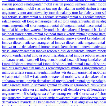
stasiun poncol salatiga
antar mobil stasiun poncol semarang
antar mobi
ambarawa
antar mobil stasiun tawang demak
antar mobil stasiun tawa
ungaran
city tour ambarawa
city tour demak
city tour kendal
city tour sa
bus wisata salatiga
rental bus wisata semarang
rental bus wisata ungara
salatiga
rental elf long semarang
rental elf long ungaran
rental elf salati
semarang
rental elf short ungaran
rental elf ungaran
rental hiace
rental 
hyundai h1 ambarawa
rental hyundai h1 demak
rental hyundai h1 kend
hyundai starex demak
rental hyundai starex kendal
rental hyundai stare
ambarawa
rental innova diesel demak
rental innova diesel kendal
renta
innova diesel matic semarang
rental innova diesel matic ungaran
rental
innova matic demak
rental innova matic kendal
rental innova matic sala
diesel ambarawa
rental innova reborn diesel demak
rental innova rebor
reborn kendal
rental innova reborn salatiga
rental innova reborn semar
ambarawa
rental isuzu elf long demak
rental isuzu elf long kendal
rental
isuzu elf short demak
rental isuzu elf short kendal
rental isuzu elf short 
minibus salatiga
rental minibus semarang
rental minibus ungaran
rental
minibus wisata semarang
rental minibus wisata ungaran
rental mobil
re
wisata
rental mobil wisata ambarawa
rental mobil wisata demak
rental 
ambarawa
rental pregio demak
rental pregio kendal
rental pregio salatig
salatiga
rental travello semarang
rental travello ungaran
sewa bus wisata
ungaran
sewa elf
sewa elf ambarawa
sewa elf demak
sewa elf kendal
sew
ungaran
sewa elf salatiga
sewa elf semarang
sewa elf short
sewa elf sho
ungaran
sewa hiace
sewa hiace ambarawa
sewa hiace demak
sewa hiac
demak
sewa hyundai h1 kendal
sewa hyundai h1 salatiga
sewa hyundai