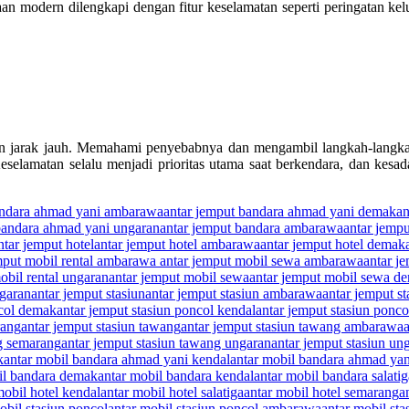
n modern dilengkapi dengan fitur keselamatan seperti peringatan kelu
 jarak jauh. Memahami penyebabnya dan mengambil langkah-langkah pre
 Keselamatan selalu menjadi prioritas utama saat berkendara, dan ke
andara ahmad yani ambarawa
antar jemput bandara ahmad yani demak
an
bandara ahmad yani ungaran
antar jemput bandara ambarawa
antar jemp
ntar jemput hotel
antar jemput hotel ambarawa
antar jemput hotel demak
mput mobil rental ambarawa antar jemput mobil sewa ambarawa
antar j
obil rental ungaran
antar jemput mobil sewa
antar jemput mobil sewa d
ngaran
antar jemput stasiun
antar jemput stasiun ambarawa
antar jemput s
ncol demak
antar jemput stasiun poncol kendal
antar jemput stasiun poncol
rang
antar jemput stasiun tawang
antar jemput stasiun tawang ambarawa
ng semarang
antar jemput stasiun tawang ungaran
antar jemput stasiun un
k
antar mobil bandara ahmad yani kendal
antar mobil bandara ahmad yani
il bandara demak
antar mobil bandara kendal
antar mobil bandara salatig
mobil hotel kendal
antar mobil hotel salatiga
antar mobil hotel semarang
a
obil stasiun poncol
antar mobil stasiun poncol ambarawa
antar mobil st