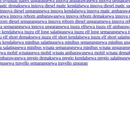
a hyundai starex ungaran
sewa innova ambarawa
sewa innova demak
se
matic demak
sewa innova diesel matic kendal
sewa innova diesel matic sa
innova diesel ungaran
sewa innova kendal
sewa innova matic ambaraw
sewa innova reborn ambarawa
sewa innova reborn demak
sewa innova 
born diesel semarang
sewa innova reborn diesel ungaran
sewa innova re
va semarang
sewa innova ungaran
sewa isuzu elf
sewa isuzu elf ambaraw
g kendal
sewa isuzu elf long salatiga
sewa isuzu elf long semarang
sewa i
u elf short demak
sewa isuzu elf short kendal
sewa isuzu elf short salatig
s kendal
sewa minibus salatiga
sewa minibus semarang
sewa minibus un
 salatiga
sewa minibus wisata semarang
sewa minibus wisata ungaran
s
ewa mobil wisata
sewa mobil wisata ambarawa
sewa mobil wisata dema
ambarawa
sewa pregio demak
sewa pregio kendal
sewa pregio salatiga
sew
iga
sewa travello semarang
sewa travello ungaran