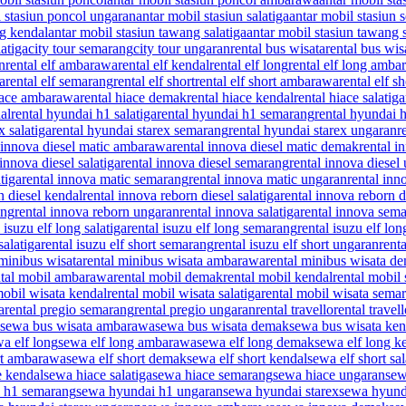
l stasiun poncol ungaran
antar mobil stasiun salatiga
antar mobil stasiun
ng kendal
antar mobil stasiun tawang salatiga
antar mobil stasiun tawang
latiga
city tour semarang
city tour ungaran
rental bus wisata
rental bus wi
n
rental elf ambarawa
rental elf kendal
rental elf long
rental elf long amba
ga
rental elf semarang
rental elf short
rental elf short ambarawa
rental elf 
hiace ambarawa
rental hiace demak
rental hiace kendal
rental hiace salatiga
al
rental hyundai h1 salatiga
rental hyundai h1 semarang
rental hyundai 
x salatiga
rental hyundai starex semarang
rental hyundai starex ungaran
r
l innova diesel matic ambarawa
rental innova diesel matic demak
rental i
 innova diesel salatiga
rental innova diesel semarang
rental innova diesel
tiga
rental innova matic semarang
rental innova matic ungaran
rental in
n diesel kendal
rental innova reborn diesel salatiga
rental innova reborn 
ang
rental innova reborn ungaran
rental innova salatiga
rental innova sem
 isuzu elf long salatiga
rental isuzu elf long semarang
rental isuzu elf lo
salatiga
rental isuzu elf short semarang
rental isuzu elf short ungaran
rent
 minibus wisata
rental minibus wisata ambarawa
rental minibus wisata d
ntal mobil ambarawa
rental mobil demak
rental mobil kendal
rental mobil 
mobil wisata kendal
rental mobil wisata salatiga
rental mobil wisata sema
a
rental pregio semarang
rental pregio ungaran
rental travello
rental trave
sewa bus wisata ambarawa
sewa bus wisata demak
sewa bus wisata ken
a elf long
sewa elf long ambarawa
sewa elf long demak
sewa elf long k
rt ambarawa
sewa elf short demak
sewa elf short kendal
sewa elf short sal
e kendal
sewa hiace salatiga
sewa hiace semarang
sewa hiace ungaran
sew
 h1 semarang
sewa hyundai h1 ungaran
sewa hyundai starex
sewa hyund