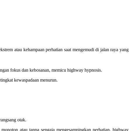
kstrem atau kehampaan perhatian saat mengemudi di jalan raya yang
hilangan fokus dan kebosanan, memicu highway hypnosis.
a tingkat kewaspadaan menurun.
rangsang otak.
g monoton atau tanpa sengaja mengesampingkan perhatian, highway