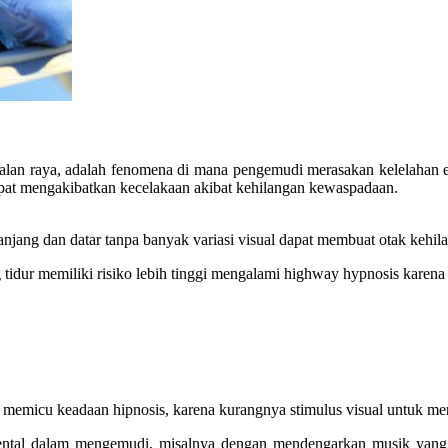
alan raya, adalah fenomena di mana pengemudi merasakan kelelahan e
pat mengakibatkan kecelakaan akibat kehilangan kewaspadaan.
 panjang dan datar tanpa banyak variasi visual dapat membuat otak ke
 tidur memiliki risiko lebih tinggi mengalami highway hypnosis karen
t memicu keadaan hipnosis, karena kurangnya stimulus visual untuk me
a mental dalam mengemudi, misalnya dengan mendengarkan musik yan