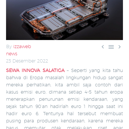



By
izzaweb
news
23 Desember 2022
SEWA INNOVA SALATIGA
– Seperti yang kita tahu
bahwa di Eropa masalah lingkungan hidup sangat
mereka perhatikan, kita ambil saja contoh dari
kasus emisi euro, dimana setiap 4-5 tahun eropa
menerapkan penurunan emisi kendaraan, yang
sejak tahun 90’an hadirlah euro 1 hingga saat ini
hadir euro 6. Tentunya hal tersebut membuat
pusing para produsen kendaraan, karena mereka
harus memutar otak melakukan riset agar