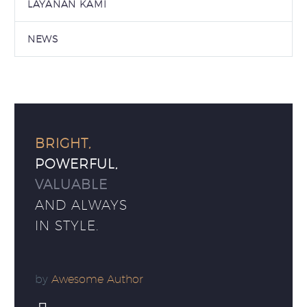
LAYANAN KAMI
NEWS
BRIGHT,
POWERFUL,
VALUABLE
AND ALWAYS
IN STYLE.
by
Awesome Author