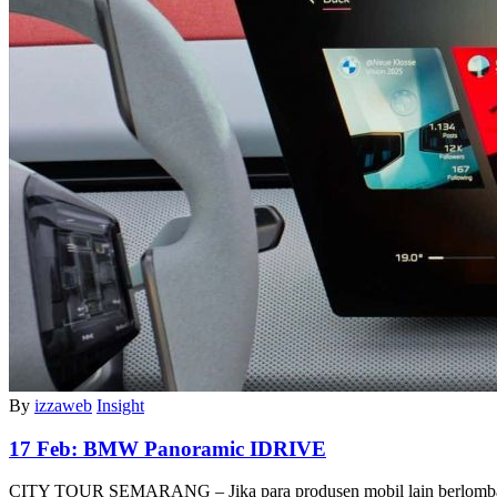
By
izzaweb
Insight
17 Feb:
BMW Panoramic IDRIVE
CITY TOUR SEMARANG – Jika para produsen mobil lain berlom