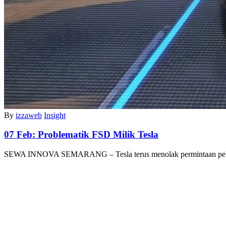
By
izzaweb
Insight
07 Feb:
Problematik FSD Milik Tesla
SEWA INNOVA SEMARANG – Tesla terus menolak permintaan pel