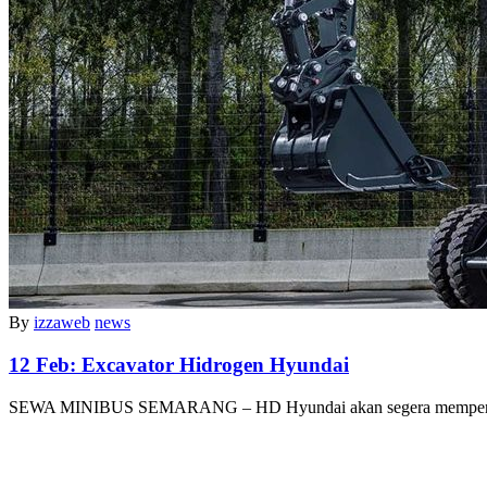
By
izzaweb
news
12 Feb:
Excavator Hidrogen Hyundai
SEWA MINIBUS SEMARANG – HD Hyundai akan segera memperke