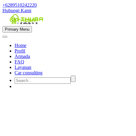
+6289510242220
Hubungi Kami
Primary Menu
Home
Profil
Armada
FAQ
Layanan
Car consulting


rental hiace semarang