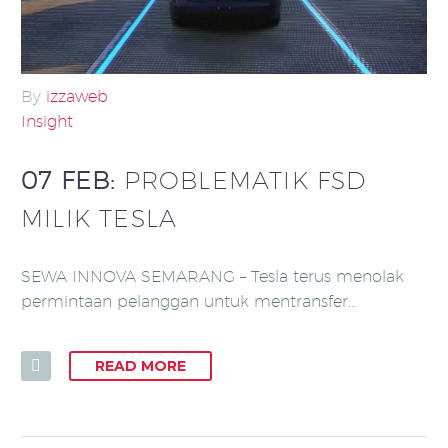
By
izzaweb
Insight
07 FEB:
PROBLEMATIK FSD
MILIK TESLA
SEWA INNOVA SEMARANG – Tesla terus menolak
permintaan pelanggan untuk mentransfer…
READ MORE