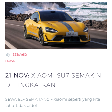
By
izzaweb
news
21 NOV:
XIAOMI SU7 SEMAKIN
DI TINGKATKAN
SEWA ELF SEMARANG – Xiaomi seperti yang kita
tahu, tidak afdol…