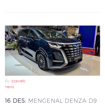
By
izzaweb
news
16 DES:
MENGENAL DENZA D9