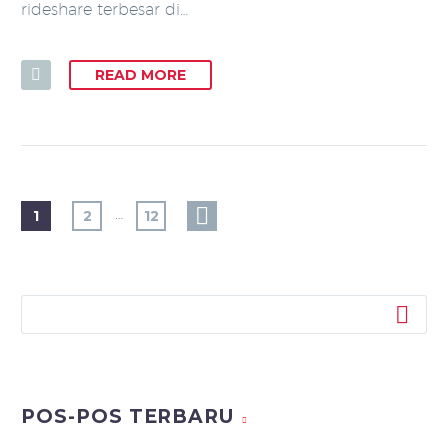
rideshare terbesar di…
READ MORE
…
1
2
12
POS-POS TERBARU