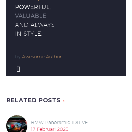
POWERFUL,
VALUABLE
AND ALWAYS
IN STYLE.
by
Awesome Author


RELATED POSTS
BMW Panoramic IDRIVE
17 Februari 2025