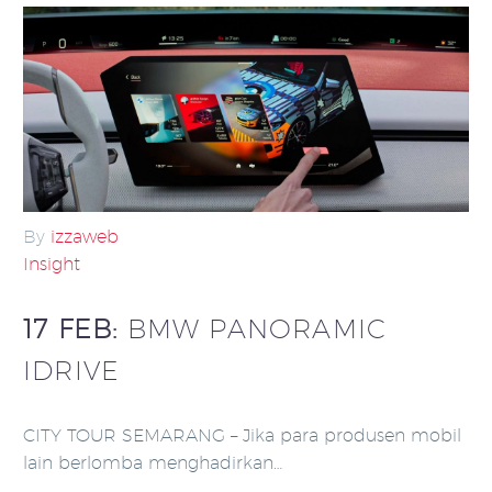
By
izzaweb
Insight
17 FEB:
BMW PANORAMIC
IDRIVE
CITY TOUR SEMARANG – Jika para produsen mobil
lain berlomba menghadirkan…