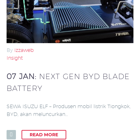
By
izzaweb
Insight
07 JAN:
NEXT GEN BYD BLADE
BATTERY
SEWA ISUZU ELF – Produsen mobil listrik Tiongkok,
BYD, akan meluncurkan…
READ MORE