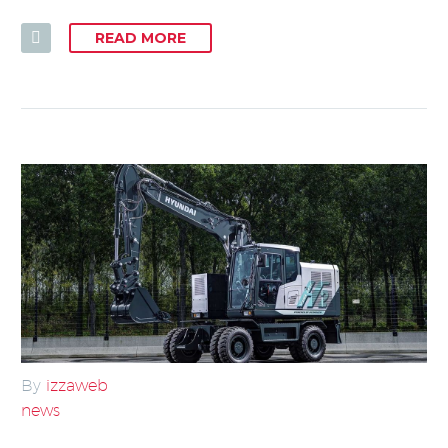
READ MORE
By
izzaweb
news