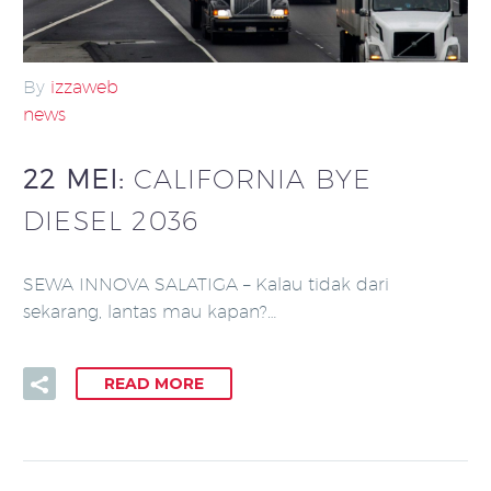
By
izzaweb
news
22 MEI:
CALIFORNIA BYE
DIESEL 2036
SEWA INNOVA SALATIGA – Kalau tidak dari
sekarang, lantas mau kapan?…
READ MORE