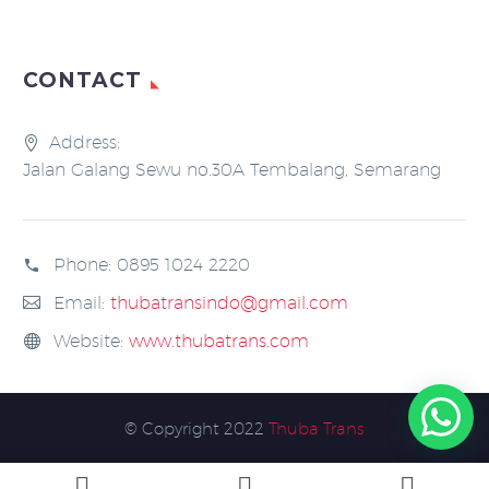
CONTACT
Address:
Jalan Galang Sewu no.30A Tembalang, Semarang
Phone:
0895 1024 2220
Email:
thubatransindo@gmail.com
Website:
www.thubatrans.com
© Copyright 2022
Thuba Trans