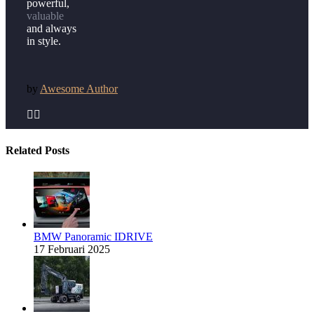
powerful,
valuable
and always
in style.
by
Awesome Author


Related Posts
BMW Panoramic IDRIVE
17 Februari 2025