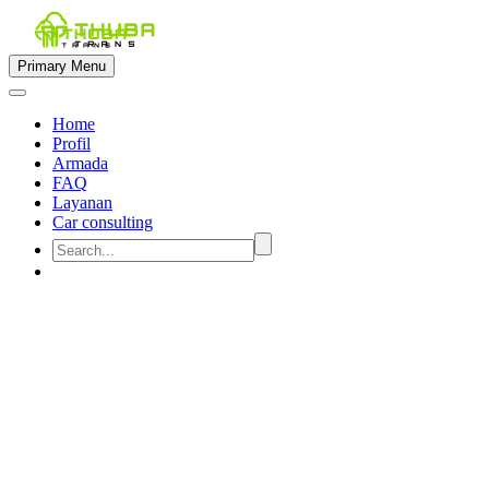
Primary Menu
Home
Profil
Armada
FAQ
Layanan
Car consulting


rental mobil semarang muat 15
penumpang