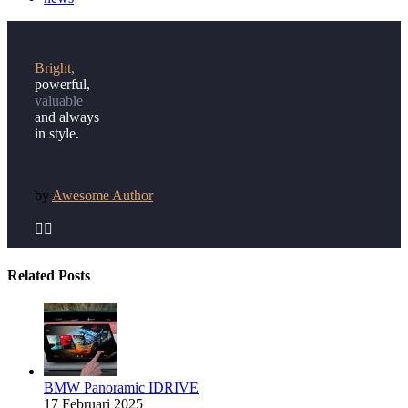
Bright,
powerful,
valuable
and always
in style.
by
Awesome Author


Related Posts
BMW Panoramic IDRIVE
17 Februari 2025