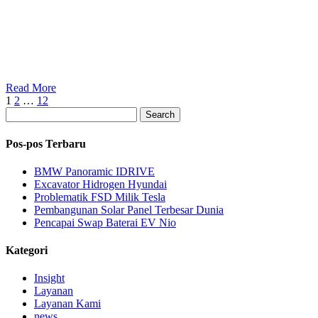
Read More
1
2
…
12
Search
Pos-pos Terbaru
BMW Panoramic IDRIVE
Excavator Hidrogen Hyundai
Problematik FSD Milik Tesla
Pembangunan Solar Panel Terbesar Dunia
Pencapai Swap Baterai EV Nio
Kategori
Insight
Layanan
Layanan Kami
news