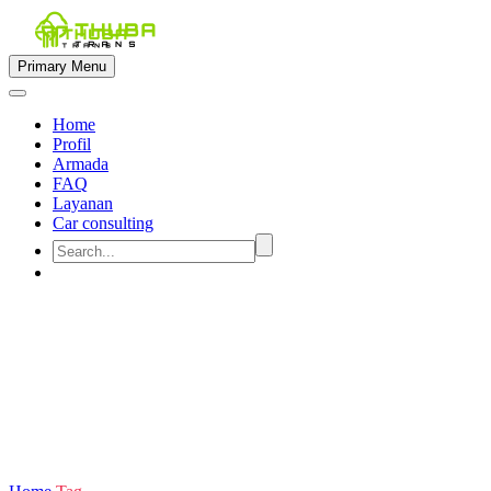
Primary Menu
Home
Profil
Armada
FAQ
Layanan
Car consulting


sewa hyundai h1