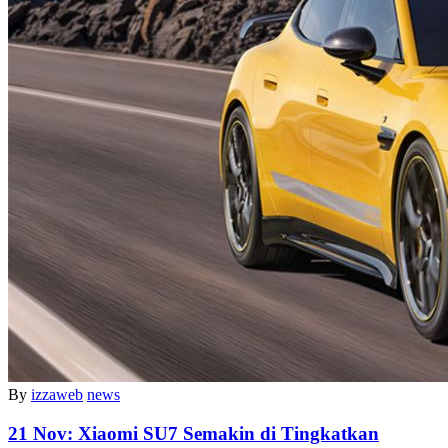
By
izzaweb
news
21 Nov:
Xiaomi SU7 Semakin di Tingkatkan