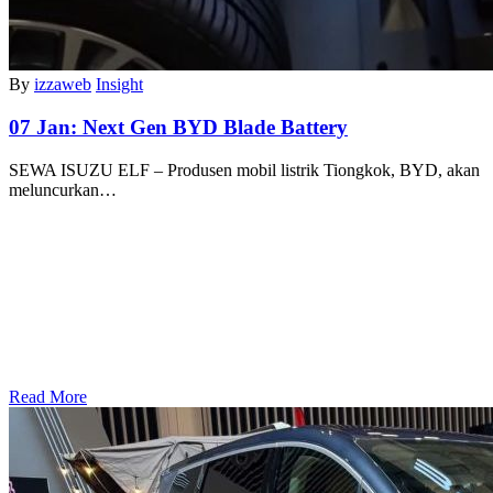
By
izzaweb
Insight
07 Jan:
Next Gen BYD Blade Battery
SEWA ISUZU ELF – Produsen mobil listrik Tiongkok, BYD, akan
meluncurkan…
Read More