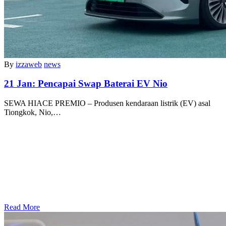
By
izzaweb
news
21 Jan:
Pencapai Swap Baterai EV Nio
SEWA HIACE PREMIO – Produsen kendaraan listrik (EV) asal
Tiongkok, Nio,…
Read More