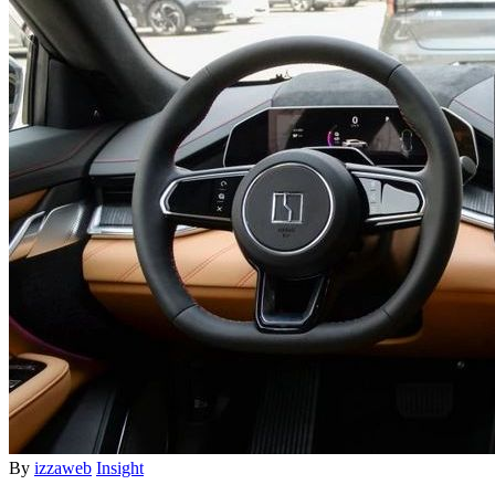
By
izzaweb
Insight