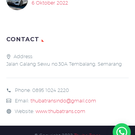
6 Oktober 2022
CONTACT
Address:
Jalan Galang Sewu no.30A Tembalang, Semarang
Phone:
0895 1024 2220
Email:
thubatransindo@gmail.com
Website:
www.thubatrans.com