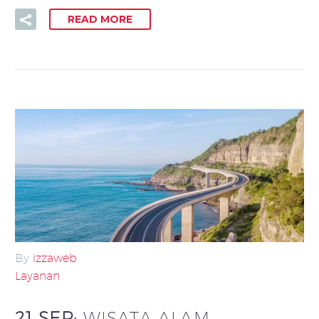
READ MORE
By
izzaweb
Layanan
21 SEP:
WISATA ALAM