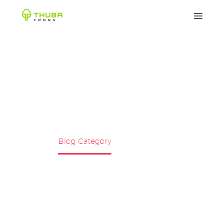


LAYANAN
Home
Blog Category