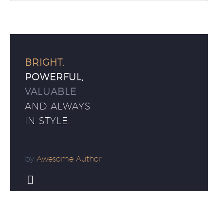
BRIGHT,
POWERFUL,
VALUABLE
AND ALWAYS
IN STYLE.
by
Awesome Author

