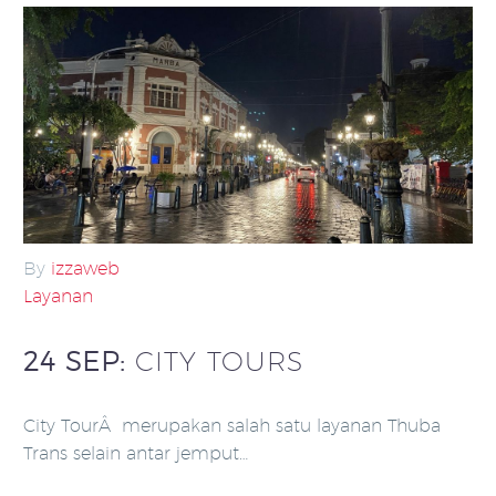
By
izzaweb
Layanan
24 SEP:
CITY TOURS
City TourÂ merupakan salah satu layanan Thuba
Trans selain antar jemput…