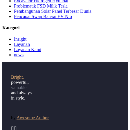
Excavator Hidrogen Hyundai
Problematik FSD Milik Tesla
Pembangunan Solar Panel Terbesar Dunia
Pencapai Swap Baterai EV Nio
Kategori
Insight
Layanan
Layanan Kami
news
Bright,
powerful,
valuable
and always
in style.
by
Awesome Author

