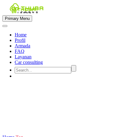
Primary Menu
Home
Profil
Armada
FAQ
Layanan
Car consulting


rental innova matic semarang