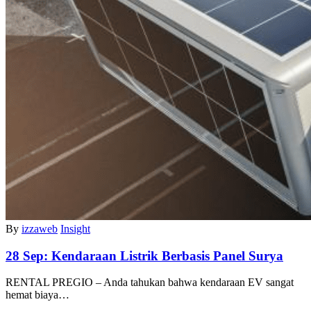
By
izzaweb
Insight
28 Sep:
Kendaraan Listrik Berbasis Panel Surya
RENTAL PREGIO – Anda tahukan bahwa kendaraan EV sangat
hemat biaya…