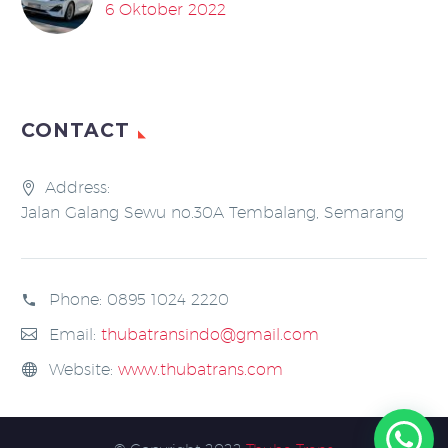
6 Oktober 2022
CONTACT
Address:
Jalan Galang Sewu no.30A Tembalang, Semarang
Phone:
0895 1024 2220
Email:
thubatransindo@gmail.com
Website:
www.thubatrans.com