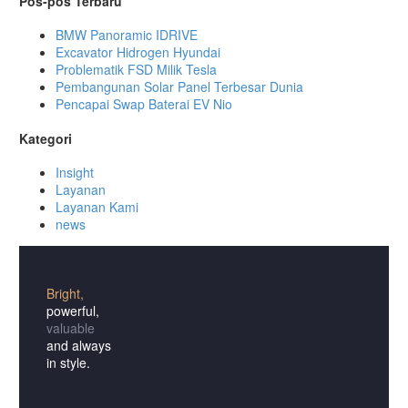
Pos-pos Terbaru
BMW Panoramic IDRIVE
Excavator Hidrogen Hyundai
Problematik FSD Milik Tesla
Pembangunan Solar Panel Terbesar Dunia
Pencapai Swap Baterai EV Nio
Kategori
Insight
Layanan
Layanan Kami
news
Bright,
powerful,
valuable
and always
in style.