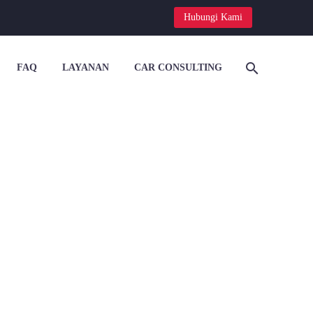
Hubungi Kami
FAQ
LAYANAN
CAR CONSULTING


NG