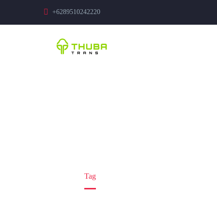
+6289510242220
RENTAL MOB
Home
Tag