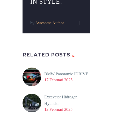
IN STYLE.


by
Awesome Author
RELATED POSTS
BMW Panoramic IDRIVE
17 Februari 2025
Excavator Hidrogen
Hyundai
12 Februari 2025