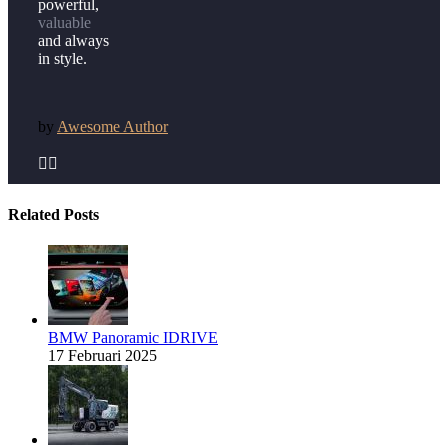
powerful,
valuable
and always
in style.
by
Awesome Author


Related Posts
BMW Panoramic IDRIVE
17 Februari 2025