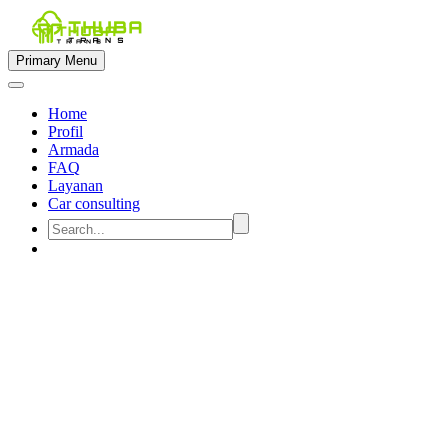
Primary Menu
Home
Profil
Armada
FAQ
Layanan
Car consulting


rental mobil semarang 13
penumpang