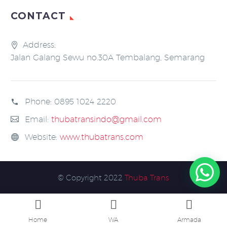
CONTACT
Address:
Jalan Galang Sewu no.30A Tembalang, Semarang
Phone:
0895 1024 2220
Email:
thubatransindo@gmail.com
Website:
www.thubatrans.com
© Copyright 2022
Thuba Trans
Home
WA
Armada