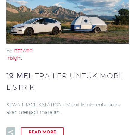
By
izzaweb
Insight
19 MEI:
TRAILER UNTUK MOBIL
LISTRIK
SEWA HIACE SALATIGA – Mobil listrik tentu tidak
akan menjadi masalah…
READ MORE