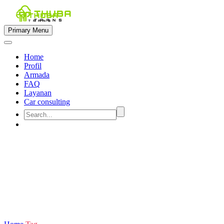
Primary Menu
Home
Profil
Armada
FAQ
Layanan
Car consulting


rental mobil semarang 9 seat