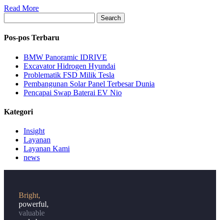
Read More
Search
Pos-pos Terbaru
BMW Panoramic IDRIVE
Excavator Hidrogen Hyundai
Problematik FSD Milik Tesla
Pembangunan Solar Panel Terbesar Dunia
Pencapai Swap Baterai EV Nio
Kategori
Insight
Layanan
Layanan Kami
news
Bright,
powerful,
valuable