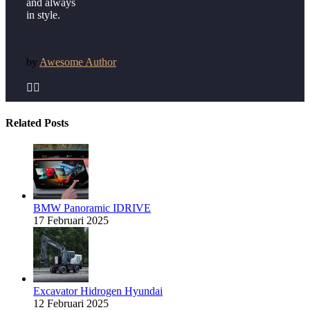
and always
in style.
by
Awesome Author


Related Posts
BMW Panoramic IDRIVE
17 Februari 2025
Excavator Hidrogen Hyundai
12 Februari 2025