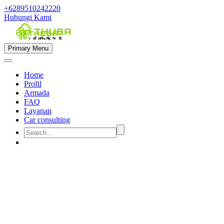
+6289510242220
Hubungi Kami
Primary Menu
Home
Profil
Armada
FAQ
Layanan
Car consulting


rental mobil semarang muat 19