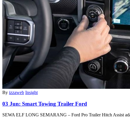
By
izzaweb
Insight
03 Jun:
Smart Towing Trailer Ford
SEWA ELF LONG SEMARANG – Ford Pro Trailer Hitch Assist a