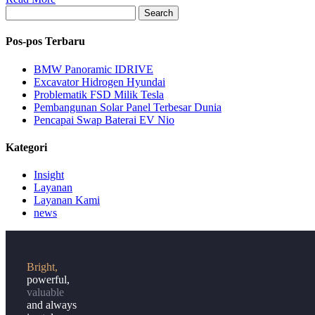
Search
Pos-pos Terbaru
BMW Panoramic IDRIVE
Excavator Hidrogen Hyundai
Problematik FSD Milik Tesla
Pembangunan Solar Panel Terbesar Dunia
Pencapai Swap Baterai EV Nio
Kategori
Insight
Layanan
Layanan Kami
news
Bright,
powerful,
valuable
and always