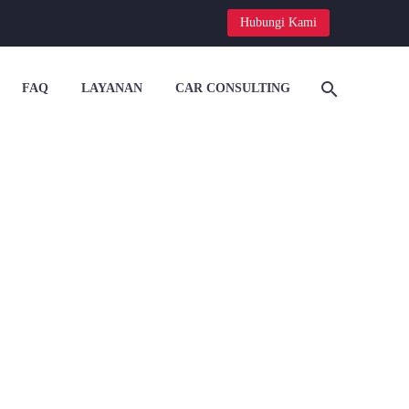
Hubungi Kami
FAQ
LAYANAN
CAR CONSULTING


RSI