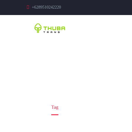
+6289510242220
RENTAL MOBI
Home
Tag