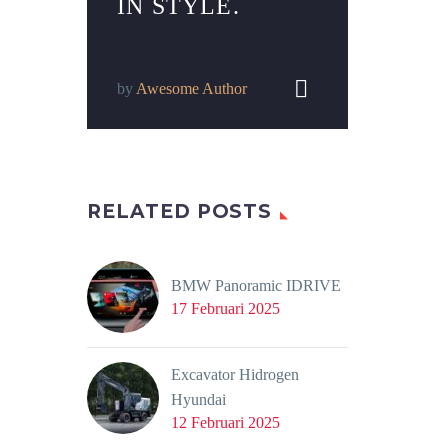
IN STYLE.


by
Awesome Author
RELATED POSTS
BMW Panoramic IDRIVE
17 Februari 2025
Excavator Hidrogen
Hyundai
12 Februari 2025