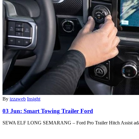
By
izzaweb
Insight
03 Jun:
Smart Towing Trailer Ford
SEWA ELF LONG SEMARANG – Ford Pro Trailer Hitch Assist a