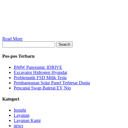
Read More
Search
Pos-pos Terbaru
BMW Panoramic IDRIVE
Excavator Hidrogen Hyundai
Problematik FSD Milik Tesla
Pembangunan Solar Panel Terbesar Dunia
Pencapai Swap Baterai EV Nio
Kategori
Insight
Layanan
Layanan Kami
news