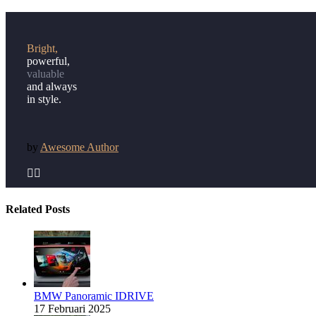
Bright,
powerful,
valuable
and always
in style.
by
Awesome Author


Related Posts
BMW Panoramic IDRIVE
17 Februari 2025