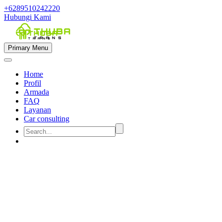
+6289510242220
Hubungi Kami
Primary Menu
Home
Profil
Armada
FAQ
Layanan
Car consulting


rental mobil untuk 7 seat