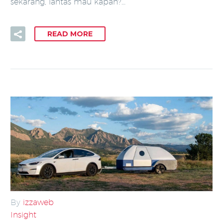
sekarang, lantas mau kapan?…
READ MORE
By
izzaweb
Insight