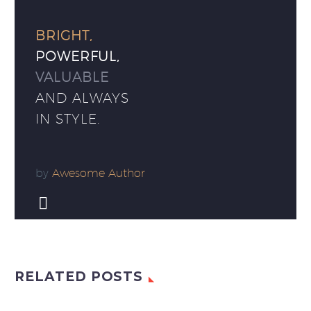
BRIGHT,
POWERFUL,
VALUABLE
AND ALWAYS
IN STYLE.
by
Awesome Author


RELATED POSTS