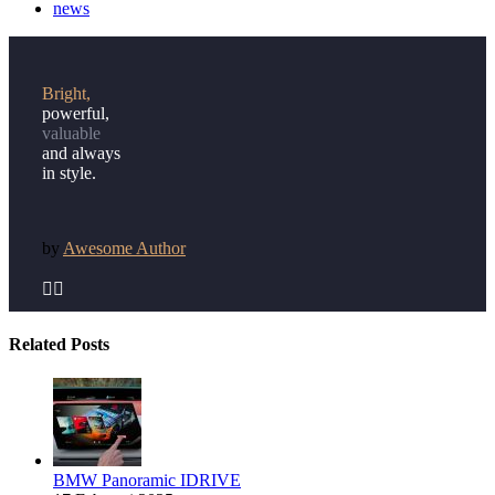
news
Bright,
powerful,
valuable
and always
in style.
by
Awesome Author


Related Posts
BMW Panoramic IDRIVE