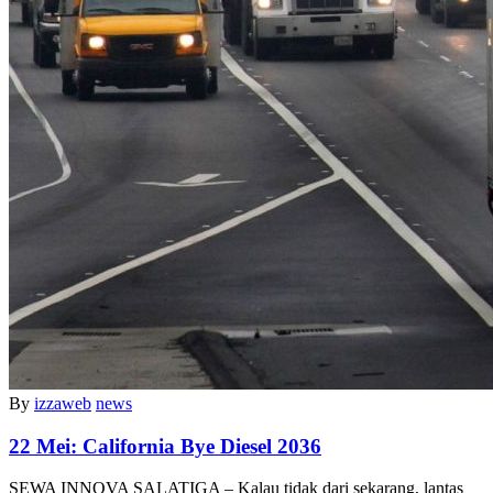
By
izzaweb
news
22 Mei:
California Bye Diesel 2036
SEWA INNOVA SALATIGA – Kalau tidak dari sekarang, lantas