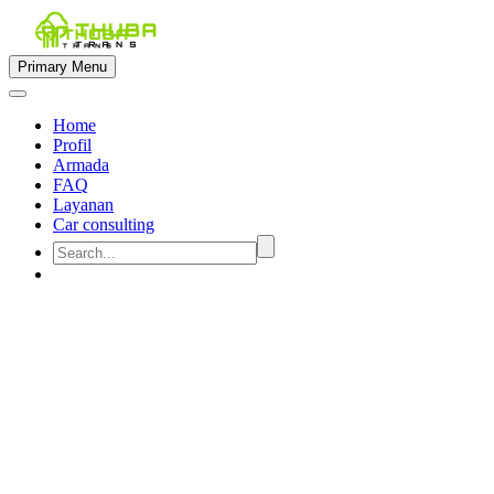
Primary Menu
Home
Profil
Armada
FAQ
Layanan
Car consulting


sewa mobil 19 penumpang di
semarang