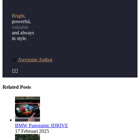
Bright,
powerful,
valuable
and always
in style.
by
Awesome Author


Related Posts
BMW Panoramic IDRIVE
17 Februari 2025