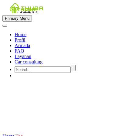
Primary Menu
Home
Profil
Armada
FAQ
Layanan
Car consulting


sewa mobil 7 orang