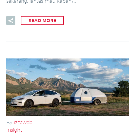
sekarang, lantas mau kapan?…
READ MORE
By
izzaweb
Insight