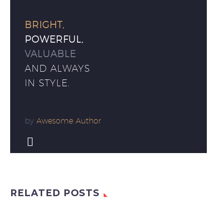
BRIGHT,
POWERFUL,
VALUABLE
AND ALWAYS
IN STYLE.
by
Awesome Author


RELATED POSTS