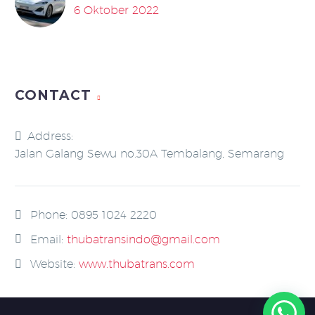
6 Oktober 2022
CONTACT
Address:
Jalan Galang Sewu no.30A Tembalang, Semarang
Phone:
0895 1024 2220
Email:
thubatransindo@gmail.com
Website:
www.thubatrans.com