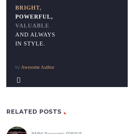
BRIGHT,
POWERFUL,
VALUABLE
AND ALWAYS
IN STYLE.
by
Awesome Author


RELATED POSTS
BMW Panoramic IDRIVE