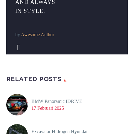
AND ALWAYS
IN STYLE.
by
Awesome Author


RELATED POSTS
BMW Panoramic IDRIVE
17 Februari 2025
Excavator Hidrogen Hyundai