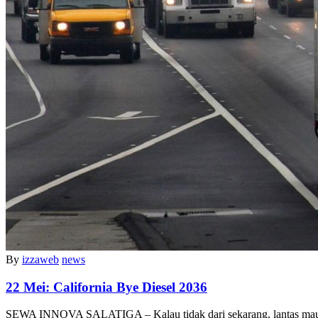
By
izzaweb
news
22 Mei:
California Bye Diesel 2036
SEWA INNOVA SALATIGA – Kalau tidak dari sekarang, lantas m