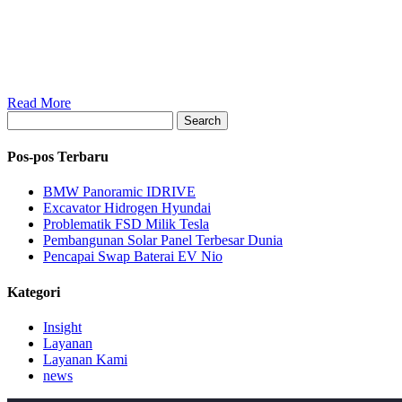
Read More
Search
Pos-pos Terbaru
BMW Panoramic IDRIVE
Excavator Hidrogen Hyundai
Problematik FSD Milik Tesla
Pembangunan Solar Panel Terbesar Dunia
Pencapai Swap Baterai EV Nio
Kategori
Insight
Layanan
Layanan Kami
news