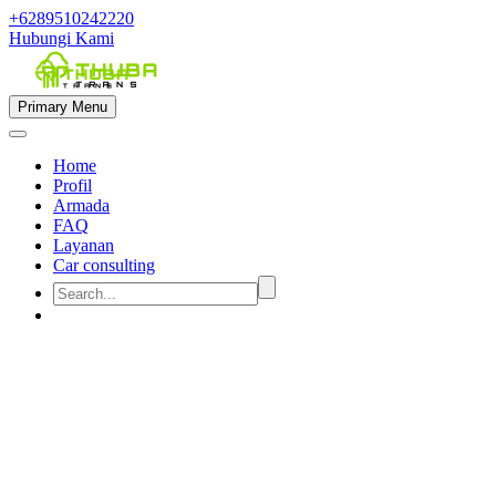
+6289510242220
Hubungi Kami
Primary Menu
Home
Profil
Armada
FAQ
Layanan
Car consulting


sewa mobil muat 7 kursi di sem