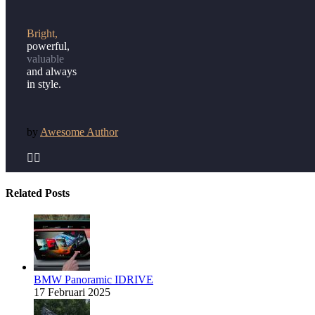
Bright,
powerful,
valuable
and always
in style.
by
Awesome Author


Related Posts
BMW Panoramic IDRIVE
17 Februari 2025