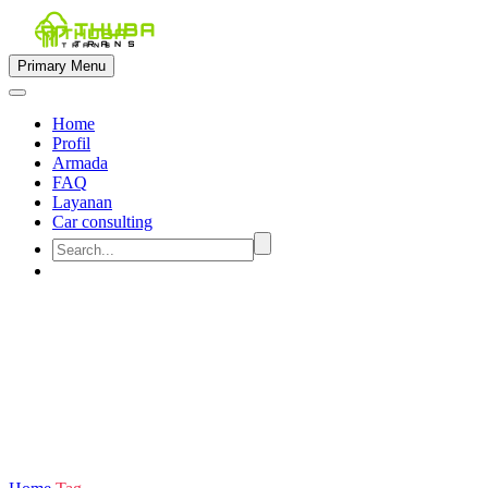
Primary Menu
Home
Profil
Armada
FAQ
Layanan
Car consulting


sewa mobil muat 9 penumpang