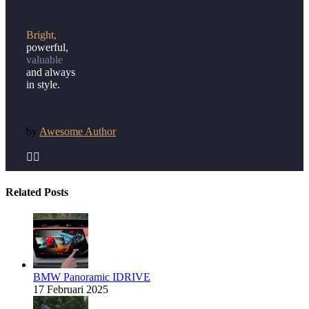
Bright,
powerful,
valuable
and always
in style.
by
Awesome Author


Related Posts
BMW Panoramic IDRIVE
17 Februari 2025