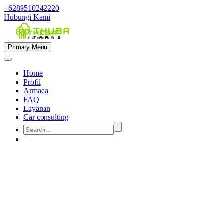
+6289510242220
Hubungi Kami
Primary Menu
Home
Profil
Armada
FAQ
Layanan
Car consulting


sewa mobil semarang kapasitas 