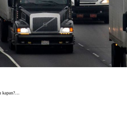
au kapan?…