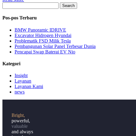
Search
Pos-pos Terbaru
BMW Panoramic IDRIVE
Excavator Hidrogen Hyundai
Problematik FSD Milik Tesla
Pembangunan Solar Panel Terbesar Dunia
Pencapai Swap Baterai EV Nio
Kategori
Insight
Layanan
Layanan Kami
news
Bright,
powerful,
valuable
and always