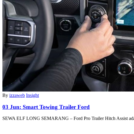
By
izzaweb
Insight
03 Jun:
Smart Towing Trailer Ford
SEWA ELF LONG SEMARANG – Ford Pro Trailer Hitch Assist a