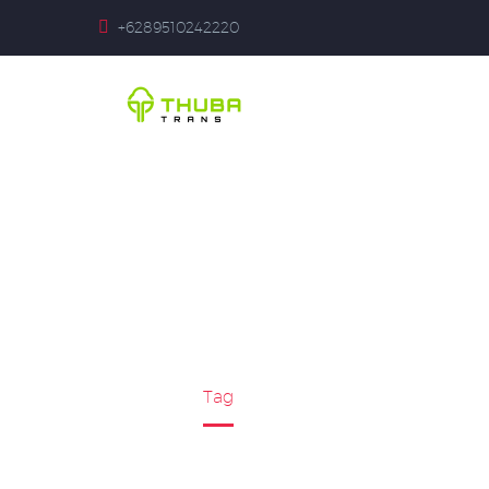
+6289510242220
SEWA MOBIL
Home
Tag