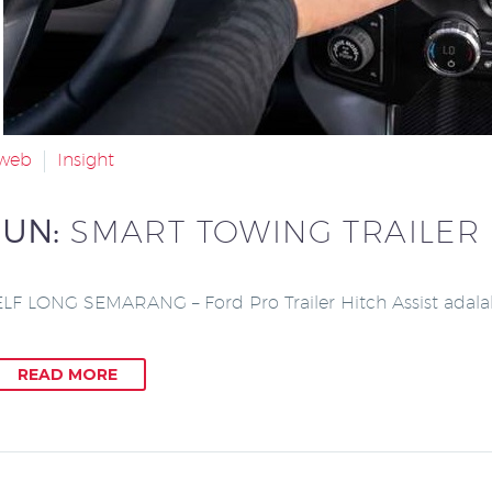
aweb
Insight
JUN:
SMART TOWING TRAILER
LF LONG SEMARANG – Ford Pro Trailer Hitch Assist adala
READ MORE