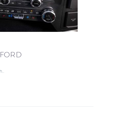
 FORD
h…