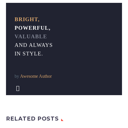
BRIGHT,
POWERFUL,
VALUABLE
AND ALWAYS
IN STYLE.
by
Awesome Author


RELATED POSTS