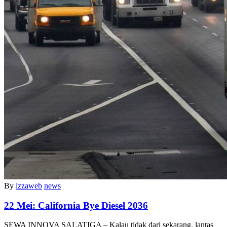
By
izzaweb
news
22 Mei:
California Bye Diesel 2036
SEWA INNOVA SALATIGA – Kalau tidak dari sekarang, lantas