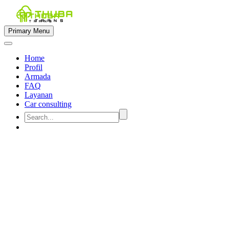
Primary Menu
Home
Profil
Armada
FAQ
Layanan
Car consulting


sewa mobil untuk 16 orang di
semarang