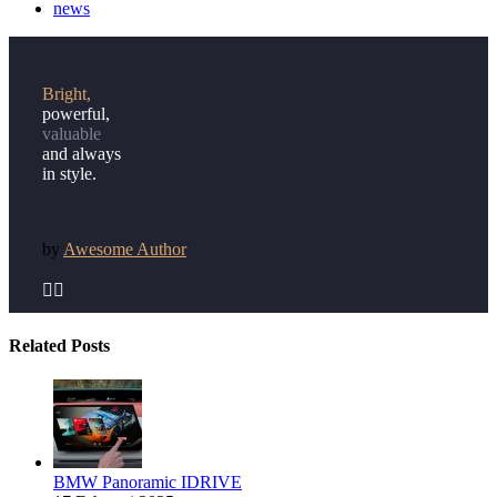
news
Bright,
powerful,
valuable
and always
in style.
by
Awesome Author


Related Posts
BMW Panoramic IDRIVE