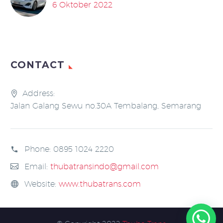
6 Oktober 2022
CONTACT
Address:
Jalan Galang Sewu no.30A Tembalang, Semarang
Phone:
0895 1024 2220
Email:
thubatransindo@gmail.com
Website:
www.thubatrans.com