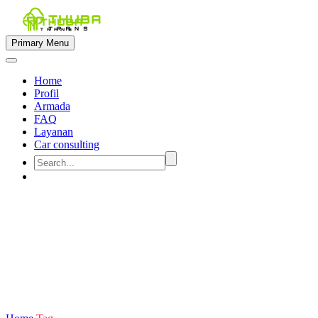
Primary Menu
Home
Profil
Armada
FAQ
Layanan
Car consulting


sewa mobil untuk 8 kursi