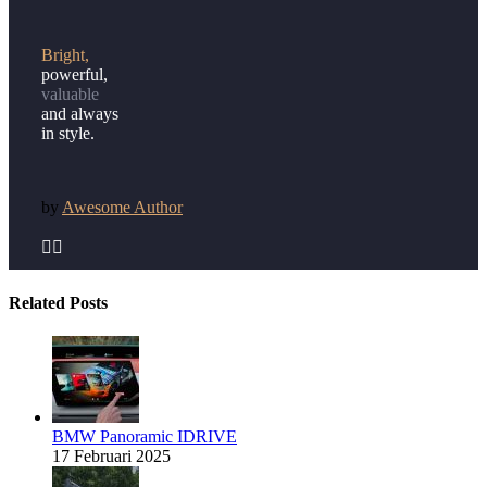
Bright,
powerful,
valuable
and always
in style.
by
Awesome Author


Related Posts
BMW Panoramic IDRIVE
17 Februari 2025