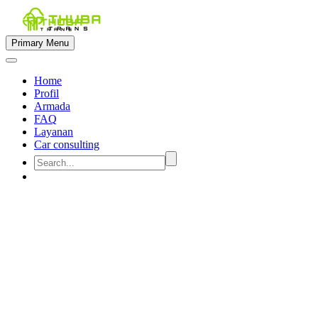
Primary Menu
Home
Profil
Armada
FAQ
Layanan
Car consulting


rental mobil semarang 13
penumpang