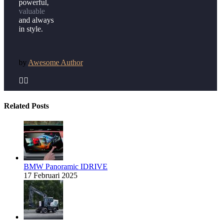
powerful,
valuable
and always
in style.
by
Awesome Author


Related Posts
BMW Panoramic IDRIVE
17 Februari 2025