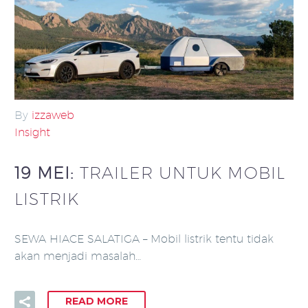
By
izzaweb
Insight
19 MEI:
TRAILER UNTUK MOBIL
LISTRIK
SEWA HIACE SALATIGA – Mobil listrik tentu tidak
akan menjadi masalah…
READ MORE