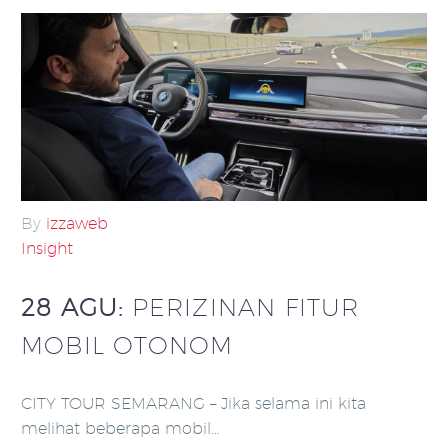
By
izzaweb
Insight
28 AGU:
PERIZINAN FITUR
MOBIL OTONOM
CITY TOUR SEMARANG – Jika selama ini kita
melihat beberapa mobil…