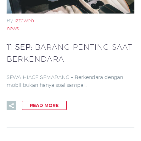
By
izzaweb
news
11 SEP:
BARANG PENTING SAAT
BERKENDARA
SEWA HIACE SEMARANG – Berkendara dengan
mobil bukan hanya soal sampai…
READ MORE