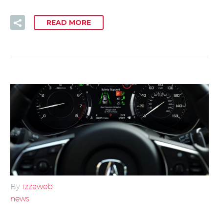
READ MORE
By
izzaweb
news