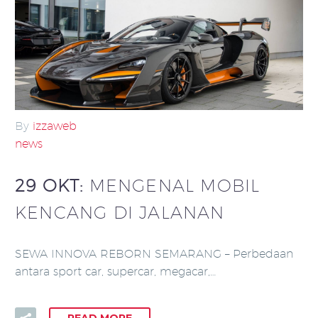
By
izzaweb
news
29 OKT:
MENGENAL MOBIL
KENCANG DI JALANAN
SEWA INNOVA REBORN SEMARANG – Perbedaan
antara sport car, supercar, megacar,…
READ MORE