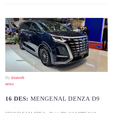
By
izzaweb
news
16 DES:
MENGENAL DENZA D9