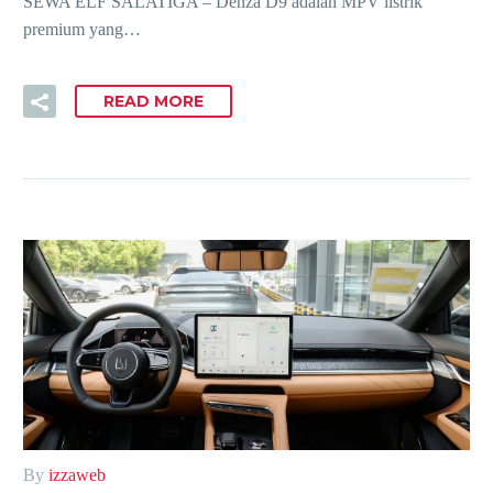
SEWA ELF SALATIGA – Denza D9 adalah MPV listrik
premium yang…
READ MORE
By
izzaweb