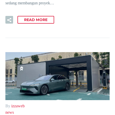
sedang membangun proyek…
READ MORE
By
izzaweb
news