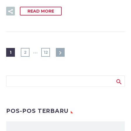
READ MORE
…
1
2
12
POS-POS TERBARU