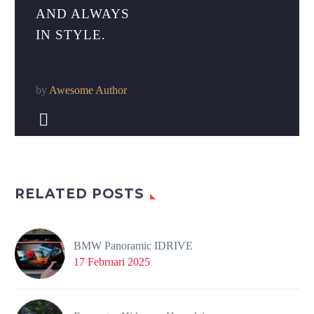
AND ALWAYS
IN STYLE.
by
Awesome Author


RELATED POSTS
BMW Panoramic IDRIVE
17 Februari 2025