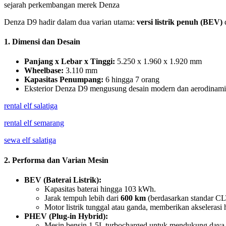
sejarah perkembangan merek Denza
Denza D9 hadir dalam dua varian utama:
versi listrik penuh (BEV)
1. Dimensi dan Desain
Panjang x Lebar x Tinggi:
5.250 x 1.960 x 1.920 mm
Wheelbase:
3.110 mm
Kapasitas Penumpang:
6 hingga 7 orang
Eksterior Denza D9 mengusung desain modern dan aerodinamis,
rental elf salatiga
rental elf semarang
sewa elf salatiga
2. Performa dan Varian Mesin
BEV (Baterai Listrik):
Kapasitas baterai hingga 103 kWh.
Jarak tempuh lebih dari
600 km
(berdasarkan standar C
Motor listrik tunggal atau ganda, memberikan akselerasi h
PHEV (Plug-in Hybrid):
Mesin bensin 1.5L turbocharged untuk mendukung daya b