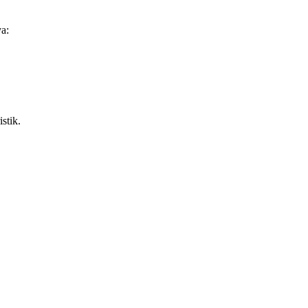
ya:
stik.