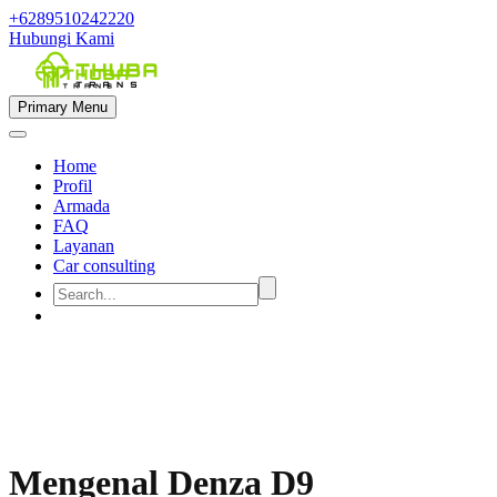
+6289510242220
Hubungi Kami
Primary Menu
Home
Profil
Armada
FAQ
Layanan
Car consulting


Mengenal Denza D9