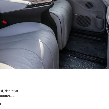
i, dan pijat.
penumpang.
D.