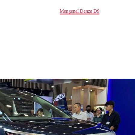
Home
news
Mengenal Denza D9