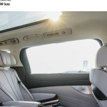
000 km
.