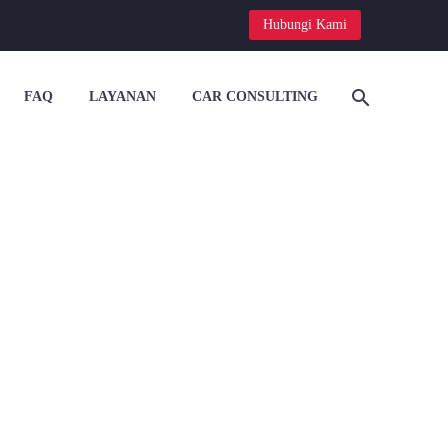
Hubungi Kami
FAQ
LAYANAN
CAR CONSULTING


NG