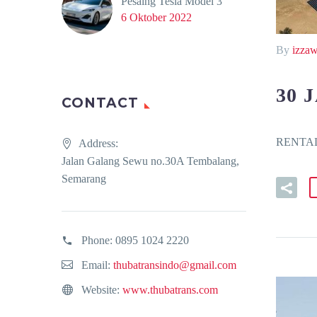
Pesaing Tesla Model 3
6 Oktober 2022
By
izza
30 
CONTACT
RENTAL 
Address:
Jalan Galang Sewu no.30A Tembalang,
Semarang
Phone:
0895 1024 2220
Email:
thubatransindo@gmail.com
Website:
www.thubatrans.com