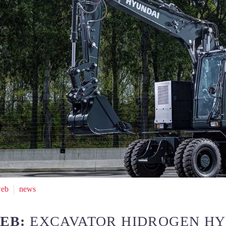
web
news
FEB:
EXCAVATOR HIDROGEN H