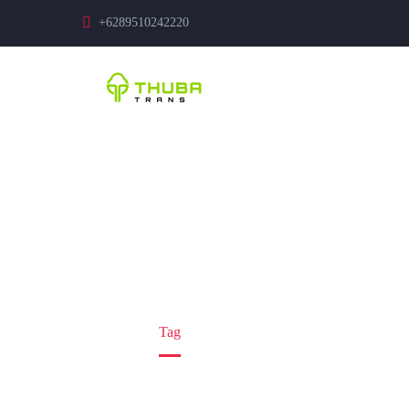
+6289510242220
ANTAR MOBI
Home
Tag