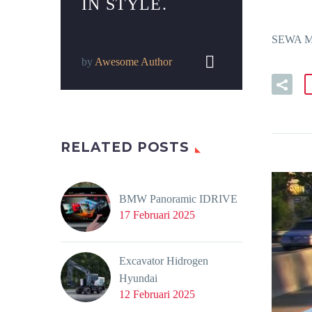
IN STYLE.
SEWA MI


by
Awesome Author
RELATED POSTS
BMW Panoramic IDRIVE
17 Februari 2025
Excavator Hidrogen
Hyundai
12 Februari 2025