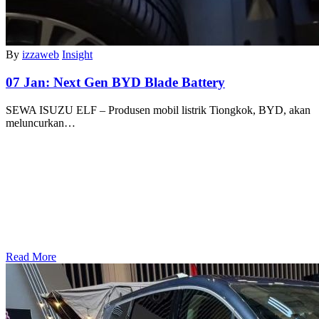
By
izzaweb
Insight
07 Jan:
Next Gen BYD Blade Battery
SEWA ISUZU ELF – Produsen mobil listrik Tiongkok, BYD, akan
meluncurkan…
Read More