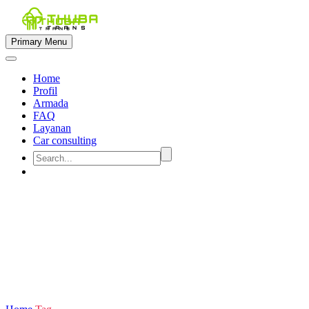
Primary Menu
Home
Profil
Armada
FAQ
Layanan
Car consulting


rental innova diesel kendal