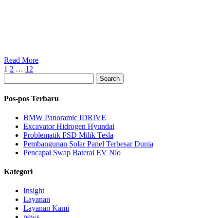
Read More
1
2
…
12
Search
Pos-pos Terbaru
BMW Panoramic IDRIVE
Excavator Hidrogen Hyundai
Problematik FSD Milik Tesla
Pembangunan Solar Panel Terbesar Dunia
Pencapai Swap Baterai EV Nio
Kategori
Insight
Layanan
Layanan Kami
news