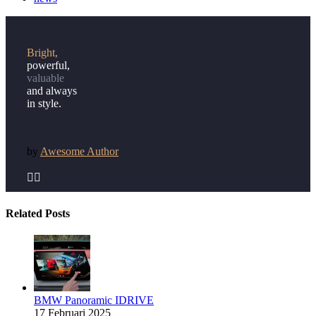
Bright,
powerful,
valuable
and always
in style.
by
Awesome Author


Related Posts
BMW Panoramic IDRIVE
17 Februari 2025