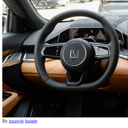
By
izzaweb
Insight