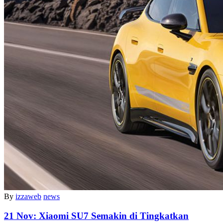
By
izzaweb
news
21 Nov:
Xiaomi SU7 Semakin di Tingkatkan