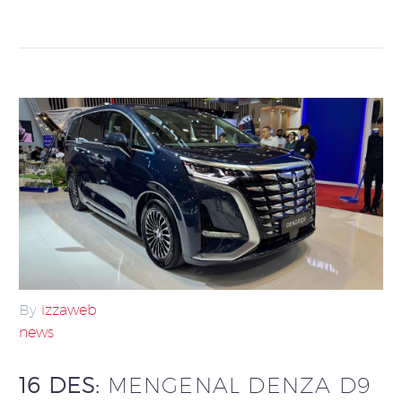
By
izzaweb
news
16 DES:
MENGENAL DENZA D9