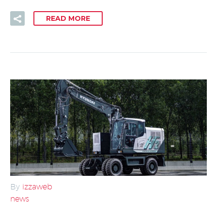
READ MORE
By
izzaweb
news