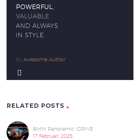
POWERFUL,
VALUABLE
AND ALWAYS
IN STYLE.
by
Awesome Author


RELATED POSTS
BMW Panoramic IDRIVE
17 Februari 2025