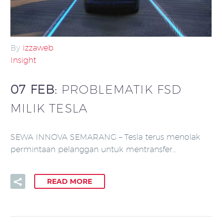
By
izzaweb
Insight
07 FEB:
PROBLEMATIK FSD
MILIK TESLA
SEWA INNOVA SEMARANG – Tesla terus menolak
permintaan pelanggan untuk mentransfer…
READ MORE