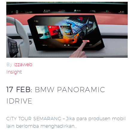
By
izzaweb
Insight
17 FEB:
BMW PANORAMIC
IDRIVE
CITY TOUR SEMARANG – Jika para produsen mobil
lain berlomba menghadirkan…