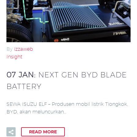
By
izzaweb
Insight
07 JAN:
NEXT GEN BYD BLADE
BATTERY
SEWA ISUZU ELF – Produsen mobil listrik Tiongkok,
BYD, akan meluncurkan…
READ MORE