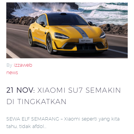
By
izzaweb
news
21 NOV:
XIAOMI SU7 SEMAKIN
DI TINGKATKAN
SEWA ELF SEMARANG – Xiaomi seperti yang kita
tahu, tidak afdol…