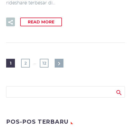
rideshare terbesar di…
READ MORE
…
1
2
12
POS-POS TERBARU