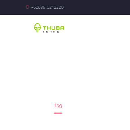
+6289510242220
RENTAL TRA
Home
Tag