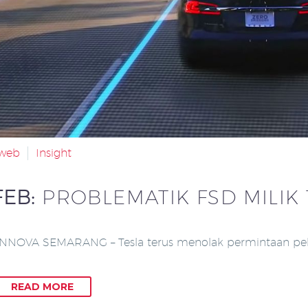
aweb
Insight
FEB:
PROBLEMATIK FSD MILIK
NNOVA SEMARANG – Tesla terus menolak permintaan pel
READ MORE