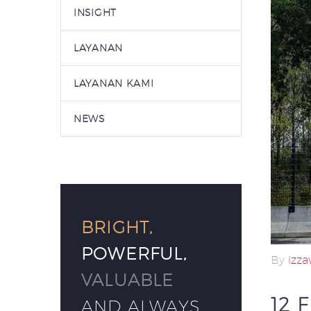
INSIGHT
LAYANAN
LAYANAN KAMI
NEWS
BRIGHT,
POWERFUL,
By
izz
VALUABLE
12 
AND ALWAYS