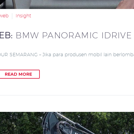
aweb
Insight
FEB:
BMW PANORAMIC IDRIVE
OUR SEMARANG – Jika para produsen mobil lain berlom
READ MORE