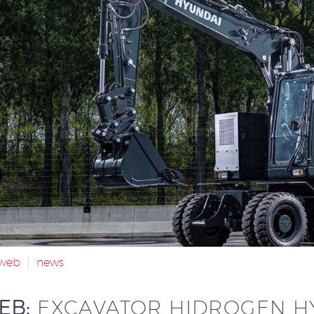
aweb
news
FEB:
EXCAVATOR HIDROGEN H