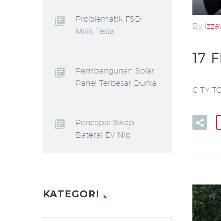
Problematik FSD
By
izz
Milik Tesla
17 
Pembangunan Solar
Panel Terbesar Dunia
CITY T
Pencapai Swap
Baterai EV Nio
KATEGORI