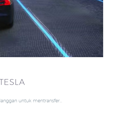
 TESLA
anggan untuk mentransfer…