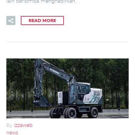
lain berlomba menghadirkan…
READ MORE
By
izzaweb
news