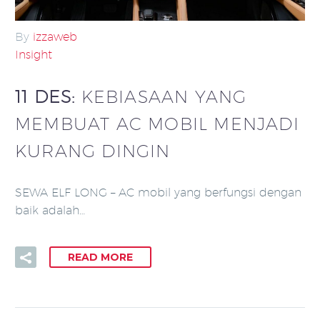
By
izzaweb
Insight
11 DES:
KEBIASAAN YANG
MEMBUAT AC MOBIL MENJADI
KURANG DINGIN
SEWA ELF LONG – AC mobil yang berfungsi dengan
baik adalah…
READ MORE