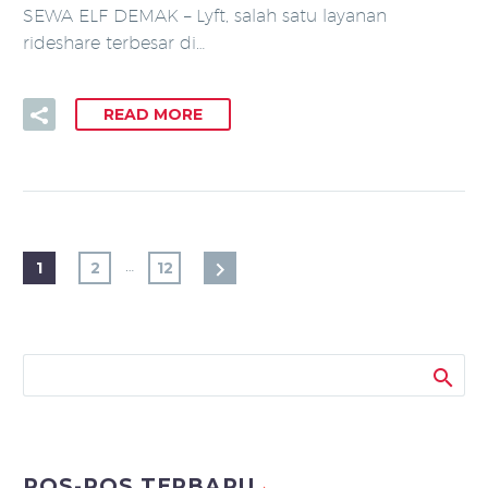
SEWA ELF DEMAK – Lyft, salah satu layanan
rideshare terbesar di…
READ MORE
…
1
2
12
POS-POS TERBARU