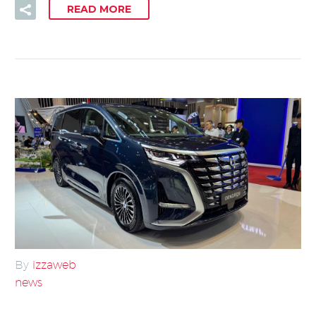
READ MORE
By
izzaweb
news