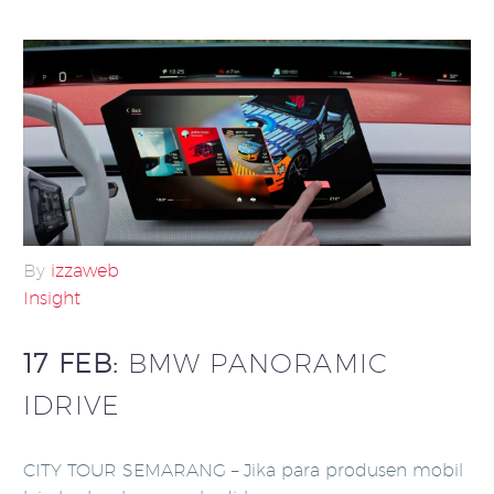
By
izzaweb
Insight
17 FEB:
BMW PANORAMIC
IDRIVE
CITY TOUR SEMARANG – Jika para produsen mobil