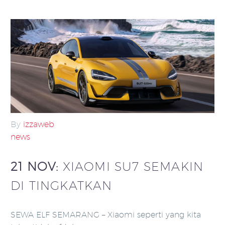
By
izzaweb
news
21 NOV:
XIAOMI SU7 SEMAKIN
DI TINGKATKAN
SEWA ELF SEMARANG – Xiaomi seperti yang kita