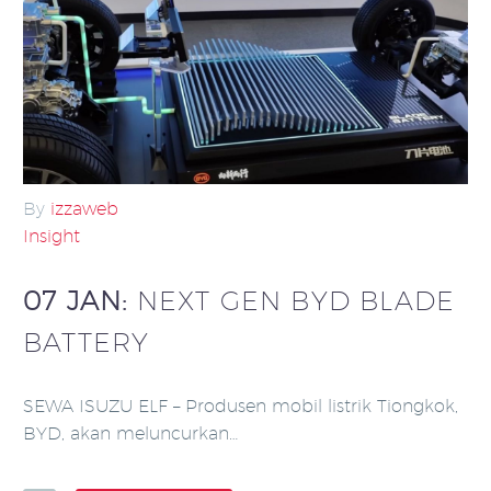
By
izzaweb
Insight
07 JAN:
NEXT GEN BYD BLADE
BATTERY
SEWA ISUZU ELF – Produsen mobil listrik Tiongkok,
BYD, akan meluncurkan…