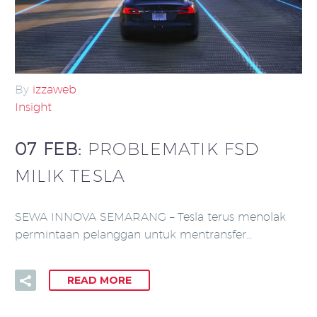
By
izzaweb
Insight
07 FEB:
PROBLEMATIK FSD
MILIK TESLA
SEWA INNOVA SEMARANG – Tesla terus menolak
permintaan pelanggan untuk mentransfer…
READ MORE