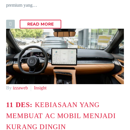
premium yang…
READ MORE
By
izzaweb
Insight
11 DES:
KEBIASAAN YANG
MEMBUAT AC MOBIL MENJADI
KURANG DINGIN