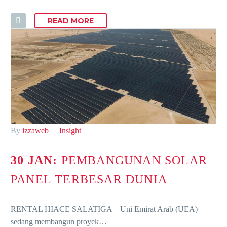
READ MORE
By
izzaweb
Insight
30 JAN:
PEMBANGUNAN SOLAR
PANEL TERBESAR DUNIA
RENTAL HIACE SALATIGA – Uni Emirat Arab (UEA)
sedang membangun proyek…