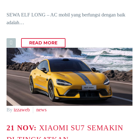
SEWA ELF LONG – AC mobil yang berfungsi dengan baik
adalah…
READ MORE
By
izzaweb
news
21 NOV:
XIAOMI SU7 SEMAKIN