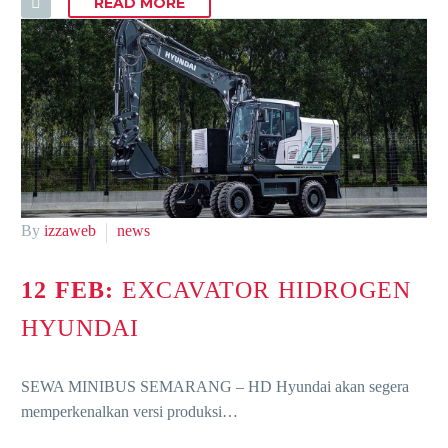
READ MORE
By
izzaweb
news
12 FEB:
EXCAVATOR HIDROGEN
HYUNDAI
SEWA MINIBUS SEMARANG – HD Hyundai akan segera
memperkenalkan versi produksi…