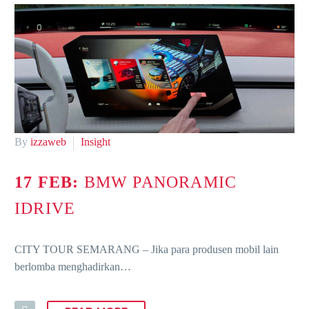
By
izzaweb
Insight
17 FEB:
BMW PANORAMIC
IDRIVE
CITY TOUR SEMARANG – Jika para produsen mobil lain
berlomba menghadirkan…