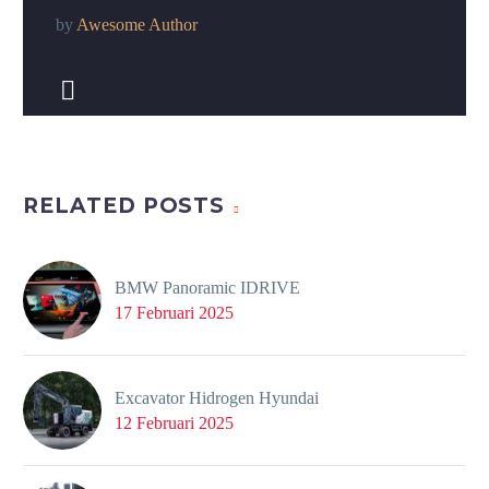
by
Awesome Author


RELATED POSTS
BMW Panoramic IDRIVE
17 Februari 2025
Excavator Hidrogen Hyundai
12 Februari 2025