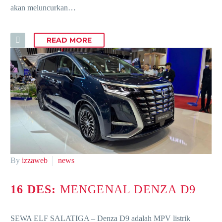
akan meluncurkan…
READ MORE
By
izzaweb
news
16 DES:
MENGENAL DENZA D9
SEWA ELF SALATIGA – Denza D9 adalah MPV listrik