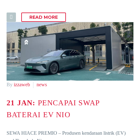
READ MORE
By
izzaweb
news
21 JAN:
PENCAPAI SWAP
BATERAI EV NIO
SEWA HIACE PREMIO – Produsen kendaraan listrik (EV)