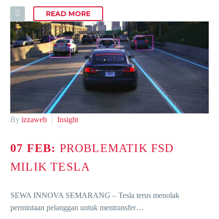
READ MORE
By
izzaweb
Insight
07 FEB:
PROBLEMATIK FSD
MILIK TESLA
SEWA INNOVA SEMARANG – Tesla terus menolak
permintaan pelanggan untuk mentransfer…