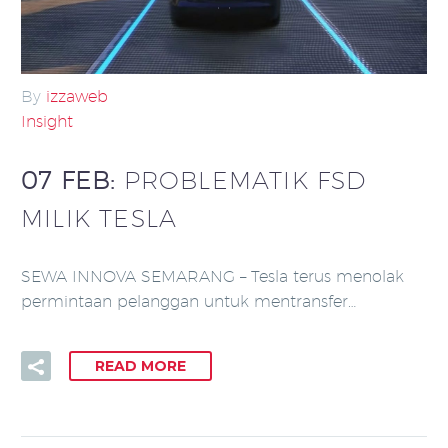
By
izzaweb
Insight
07 FEB:
PROBLEMATIK FSD
MILIK TESLA
SEWA INNOVA SEMARANG – Tesla terus menolak
permintaan pelanggan untuk mentransfer…
READ MORE