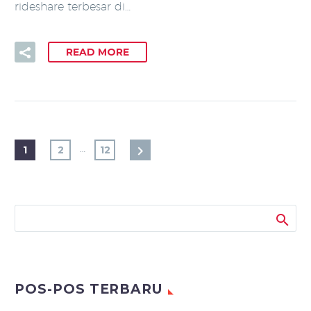
rideshare terbesar di…
READ MORE
…
1
2
12
POS-POS TERBARU