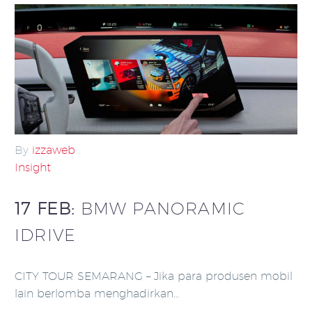
By
izzaweb
Insight
17 FEB:
BMW PANORAMIC
IDRIVE
CITY TOUR SEMARANG – Jika para produsen mobil
lain berlomba menghadirkan…