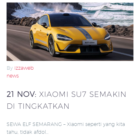
By
izzaweb
news
21 NOV:
XIAOMI SU7 SEMAKIN
DI TINGKATKAN
SEWA ELF SEMARANG – Xiaomi seperti yang kita
tahu, tidak afdol…