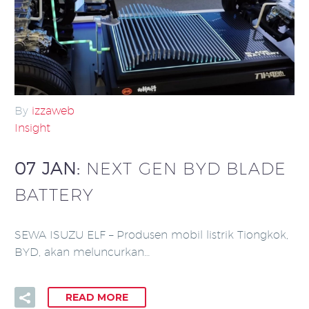
By
izzaweb
Insight
07 JAN:
NEXT GEN BYD BLADE
BATTERY
SEWA ISUZU ELF – Produsen mobil listrik Tiongkok,
BYD, akan meluncurkan…
READ MORE