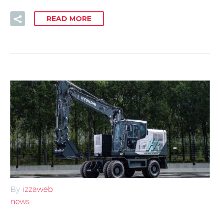
READ MORE
By
izzaweb
news