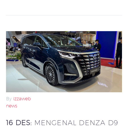
By
izzaweb
news
16 DES:
MENGENAL DENZA D9