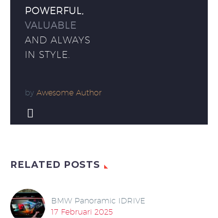
POWERFUL,
VALUABLE
AND ALWAYS
IN STYLE.
by
Awesome Author


RELATED POSTS
BMW Panoramic IDRIVE
17 Februari 2025