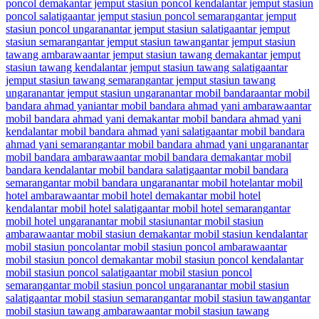
poncol demak
antar jemput stasiun poncol kendal
antar jemput stasiun
poncol salatiga
antar jemput stasiun poncol semarang
antar jemput
stasiun poncol ungaran
antar jemput stasiun salatiga
antar jemput
stasiun semarang
antar jemput stasiun tawang
antar jemput stasiun
tawang ambarawa
antar jemput stasiun tawang demak
antar jemput
stasiun tawang kendal
antar jemput stasiun tawang salatiga
antar
jemput stasiun tawang semarang
antar jemput stasiun tawang
ungaran
antar jemput stasiun ungaran
antar mobil bandara
antar mobil
bandara ahmad yani
antar mobil bandara ahmad yani ambarawa
antar
mobil bandara ahmad yani demak
antar mobil bandara ahmad yani
kendal
antar mobil bandara ahmad yani salatiga
antar mobil bandara
ahmad yani semarang
antar mobil bandara ahmad yani ungaran
antar
mobil bandara ambarawa
antar mobil bandara demak
antar mobil
bandara kendal
antar mobil bandara salatiga
antar mobil bandara
semarang
antar mobil bandara ungaran
antar mobil hotel
antar mobil
hotel ambarawa
antar mobil hotel demak
antar mobil hotel
kendal
antar mobil hotel salatiga
antar mobil hotel semarang
antar
mobil hotel ungaran
antar mobil stasiun
antar mobil stasiun
ambarawa
antar mobil stasiun demak
antar mobil stasiun kendal
antar
mobil stasiun poncol
antar mobil stasiun poncol ambarawa
antar
mobil stasiun poncol demak
antar mobil stasiun poncol kendal
antar
mobil stasiun poncol salatiga
antar mobil stasiun poncol
semarang
antar mobil stasiun poncol ungaran
antar mobil stasiun
salatiga
antar mobil stasiun semarang
antar mobil stasiun tawang
antar
mobil stasiun tawang ambarawa
antar mobil stasiun tawang