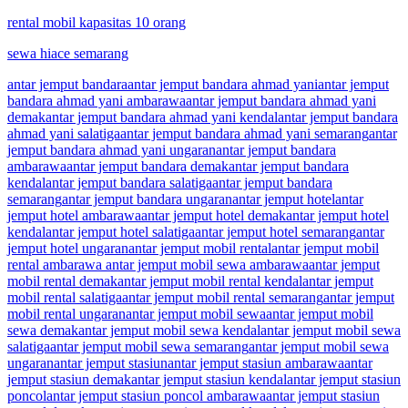
rental mobil kapasitas 10 orang
sewa hiace semarang
antar jemput bandara
antar jemput bandara ahmad yani
antar jemput
bandara ahmad yani ambarawa
antar jemput bandara ahmad yani
demak
antar jemput bandara ahmad yani kendal
antar jemput bandara
ahmad yani salatiga
antar jemput bandara ahmad yani semarang
antar
jemput bandara ahmad yani ungaran
antar jemput bandara
ambarawa
antar jemput bandara demak
antar jemput bandara
kendal
antar jemput bandara salatiga
antar jemput bandara
semarang
antar jemput bandara ungaran
antar jemput hotel
antar
jemput hotel ambarawa
antar jemput hotel demak
antar jemput hotel
kendal
antar jemput hotel salatiga
antar jemput hotel semarang
antar
jemput hotel ungaran
antar jemput mobil rental
antar jemput mobil
rental ambarawa antar jemput mobil sewa ambarawa
antar jemput
mobil rental demak
antar jemput mobil rental kendal
antar jemput
mobil rental salatiga
antar jemput mobil rental semarang
antar jemput
mobil rental ungaran
antar jemput mobil sewa
antar jemput mobil
sewa demak
antar jemput mobil sewa kendal
antar jemput mobil sewa
salatiga
antar jemput mobil sewa semarang
antar jemput mobil sewa
ungaran
antar jemput stasiun
antar jemput stasiun ambarawa
antar
jemput stasiun demak
antar jemput stasiun kendal
antar jemput stasiun
poncol
antar jemput stasiun poncol ambarawa
antar jemput stasiun