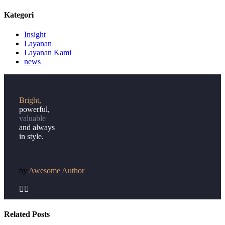
Kategori
Insight
Layanan
Layanan Kami
news
Bright,
powerful,
valuable
and always
in style.
by
Awesome Author


Related Posts