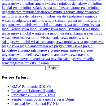
ungaran
sewa minibus ambarawa
sewa minibus demak
sewa minibus
kendal
sewa minibus salatiga
sewa minibus semarang
sewa minibus
ungaran
sewa minibus wisata
sewa minibus wisata ambarawa
sewa
minibus wisata demak
sewa minibus wisata kendal
sewa minibus
wisata salatiga
sewa minibus wisata semarang
sewa minibus wisata
ungaran
sewa mobil
sewa mobil ambarawa
sewa mobil demak
sewa
mobil kendal
sewa mobil salatiga
sewa mobil semarang
sewa mobil
ungaran
sewa mobil wisata
sewa mobil wisata ambarawa
sewa mobil
wisata demak
sewa mobil wisata kendal
sewa mobil wisata
salatiga
sewa mobil wisata semarang
sewa mobil wisata ungaran
sewa
pregio
sewa pregio ambarawa
sewa pregio demak
sewa pregio
kendal
sewa pregio salatiga
sewa pregio semarang
sewa pregio
ungaran
sewa travello
sewa travello ambarawa
sewa travello
demak
sewa travello kendal
sewa travello salatiga
sewa travello
semarang
sewa travello ungaran
Search
Pos-pos Terbaru
BMW Panoramic IDRIVE
Excavator Hidrogen Hyundai
Problematik FSD Milik Tesla
Pembangunan Solar Panel Terbesar Dunia
Pencapai Swap Baterai EV Nio