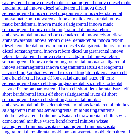
salatiga
rental innova diesel matic semarang
rental innova diesel matic
ungaran
rental innova diesel salatiga
rental innova diesel
semarang
rental innova diesel ungaran
rental innova kendal
rental
innova matic ambarawa
rental innova matic demak
rental innova
matic kendal
rental innova matic salatiga
rental innova matic
semarang
rental innova matic ungaran
rental innova reborn
ambarawa
rental innova reborn demak
rental innova reborn diesel
ambarawa
rental innova reborn diesel demak
rental innova reborn
diesel kendal
rental innova reborn diesel salatiga
rental innova reborn
diesel semarang
rental innova reborn diesel ungaran
rental innova
reborn kendal
rental innova reborn salatiga
rental innova reborn
semarang
rental innova reborn ungaran
rental innova salatiga
rental
innova semarang
rental innova ungaran
rental isuzu elf long
rental
isuzu elf long ambarawa
rental isuzu elf long demak
rental isuzu elf
long kendal
rental isuzu elf long salatiga
rental isuzu elf long
semarang
rental isuzu elf long ungaran
rental isuzu elf short
rental
isuzu elf short ambarawa
rental isuzu elf short demak
rental isuzu elf
short kendal
rental isuzu elf short salatiga
rental isuzu elf short
semarang
rental isuzu elf short ungaran
rental minibus
ambarawa
rental minibus demak
rental minibus kendal
rental minibus
salatiga
rental minibus semarang
rental minibus ungaran
rental
minibus wisata
rental minibus wisata ambarawa
rental minibus wisata
demak
rental minibus wisata kendal
rental minibus wisata
salatiga
rental minibus wisata semarang
rental minibus wisata
ungaran
rental mobil
rental mobil ambarawa
rental mobil demak
rental