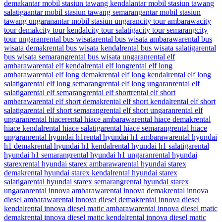
demak
antar mobil stasiun tawang kendal
antar mobil stasiun tawang
salatiga
antar mobil stasiun tawang semarang
antar mobil stasiun
tawang ungaran
antar mobil stasiun ungaran
city tour ambarawa
city
tour demak
city tour kendal
city tour salatiga
city tour semarang
city
tour ungaran
rental bus wisata
rental bus wisata ambarawa
rental bus
wisata demak
rental bus wisata kendal
rental bus wisata salatiga
rental
bus wisata semarang
rental bus wisata ungaran
rental elf
ambarawa
rental elf kendal
rental elf long
rental elf long
ambarawa
rental elf long demak
rental elf long kendal
rental elf long
salatiga
rental elf long semarang
rental elf long ungaran
rental elf
salatiga
rental elf semarang
rental elf short
rental elf short
ambarawa
rental elf short demak
rental elf short kendal
rental elf short
salatiga
rental elf short semarang
rental elf short ungaran
rental elf
ungaran
rental hiace
rental hiace ambarawa
rental hiace demak
rental
hiace kendal
rental hiace salatiga
rental hiace semarang
rental hiace
ungaran
rental hyundai h1
rental hyundai h1 ambarawa
rental hyundai
h1 demak
rental hyundai h1 kendal
rental hyundai h1 salatiga
rental
hyundai h1 semarang
rental hyundai h1 ungaran
rental hyundai
starex
rental hyundai starex ambarawa
rental hyundai starex
demak
rental hyundai starex kendal
rental hyundai starex
salatiga
rental hyundai starex semarang
rental hyundai starex
ungaran
rental innova ambarawa
rental innova demak
rental innova
diesel ambarawa
rental innova diesel demak
rental innova diesel
kendal
rental innova diesel matic ambarawa
rental innova diesel matic
demak
rental innova diesel matic kendal
rental innova diesel matic