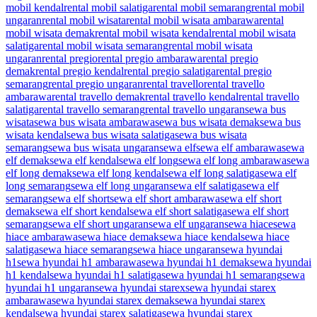
mobil kendal
rental mobil salatiga
rental mobil semarang
rental mobil
ungaran
rental mobil wisata
rental mobil wisata ambarawa
rental
mobil wisata demak
rental mobil wisata kendal
rental mobil wisata
salatiga
rental mobil wisata semarang
rental mobil wisata
ungaran
rental pregio
rental pregio ambarawa
rental pregio
demak
rental pregio kendal
rental pregio salatiga
rental pregio
semarang
rental pregio ungaran
rental travello
rental travello
ambarawa
rental travello demak
rental travello kendal
rental travello
salatiga
rental travello semarang
rental travello ungaran
sewa bus
wisata
sewa bus wisata ambarawa
sewa bus wisata demak
sewa bus
wisata kendal
sewa bus wisata salatiga
sewa bus wisata
semarang
sewa bus wisata ungaran
sewa elf
sewa elf ambarawa
sewa
elf demak
sewa elf kendal
sewa elf long
sewa elf long ambarawa
sewa
elf long demak
sewa elf long kendal
sewa elf long salatiga
sewa elf
long semarang
sewa elf long ungaran
sewa elf salatiga
sewa elf
semarang
sewa elf short
sewa elf short ambarawa
sewa elf short
demak
sewa elf short kendal
sewa elf short salatiga
sewa elf short
semarang
sewa elf short ungaran
sewa elf ungaran
sewa hiace
sewa
hiace ambarawa
sewa hiace demak
sewa hiace kendal
sewa hiace
salatiga
sewa hiace semarang
sewa hiace ungaran
sewa hyundai
h1
sewa hyundai h1 ambarawa
sewa hyundai h1 demak
sewa hyundai
h1 kendal
sewa hyundai h1 salatiga
sewa hyundai h1 semarang
sewa
hyundai h1 ungaran
sewa hyundai starex
sewa hyundai starex
ambarawa
sewa hyundai starex demak
sewa hyundai starex
kendal
sewa hyundai starex salatiga
sewa hyundai starex