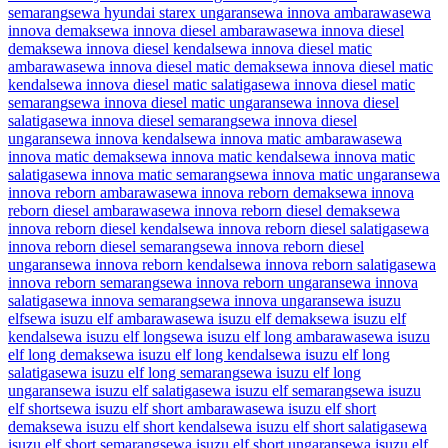
semarang
sewa hyundai starex ungaran
sewa innova ambarawa
sewa
innova demak
sewa innova diesel ambarawa
sewa innova diesel
demak
sewa innova diesel kendal
sewa innova diesel matic
ambarawa
sewa innova diesel matic demak
sewa innova diesel matic
kendal
sewa innova diesel matic salatiga
sewa innova diesel matic
semarang
sewa innova diesel matic ungaran
sewa innova diesel
salatiga
sewa innova diesel semarang
sewa innova diesel
ungaran
sewa innova kendal
sewa innova matic ambarawa
sewa
innova matic demak
sewa innova matic kendal
sewa innova matic
salatiga
sewa innova matic semarang
sewa innova matic ungaran
sewa
innova reborn ambarawa
sewa innova reborn demak
sewa innova
reborn diesel ambarawa
sewa innova reborn diesel demak
sewa
innova reborn diesel kendal
sewa innova reborn diesel salatiga
sewa
innova reborn diesel semarang
sewa innova reborn diesel
ungaran
sewa innova reborn kendal
sewa innova reborn salatiga
sewa
innova reborn semarang
sewa innova reborn ungaran
sewa innova
salatiga
sewa innova semarang
sewa innova ungaran
sewa isuzu
elf
sewa isuzu elf ambarawa
sewa isuzu elf demak
sewa isuzu elf
kendal
sewa isuzu elf long
sewa isuzu elf long ambarawa
sewa isuzu
elf long demak
sewa isuzu elf long kendal
sewa isuzu elf long
salatiga
sewa isuzu elf long semarang
sewa isuzu elf long
ungaran
sewa isuzu elf salatiga
sewa isuzu elf semarang
sewa isuzu
elf short
sewa isuzu elf short ambarawa
sewa isuzu elf short
demak
sewa isuzu elf short kendal
sewa isuzu elf short salatiga
sewa
isuzu elf short semarang
sewa isuzu elf short ungaran
sewa isuzu elf