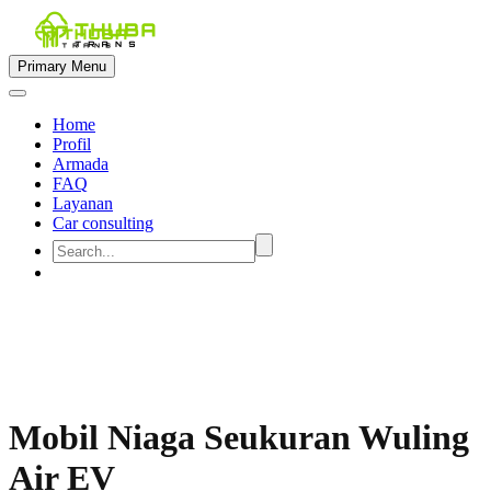
Primary Menu
Home
Profil
Armada
FAQ
Layanan
Car consulting


Mobil Niaga Seukuran Wuling
Air EV