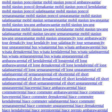
mobil stasiun poncol
antar mobil stasiun poncol ambarawa
antar
mobil stasiun poncol demak
antar mobil stasiun poncol kendal
antar
mobil stasiun poncol salatiga
antar mobil stasiun poncol
semarang
antar mobil stasiun poncol ungaran
antar mobil stasiun
salatiga
antar mobil stasiun semarang
antar mobil stasiun tawang
antar
mobil stasiun tawang ambarawa
antar mobil stasiun tawang
demak
antar mobil stasiun tawang kendal
antar mobil stasiun tawang
salatiga
antar mobil stasiun tawang semarang
antar mobil stasiun
tawang ungaran
antar mobil stasiun ungaran
city tour ambarawa
city
tour demak
city tour kendal
city tour salatiga
city tour semarang
city
tour ungaran
rental bus wisata
rental bus wisata ambarawa
rental bus
wisata demak
rental bus wisata kendal
rental bus wisata salatiga
rental
bus wisata semarang
rental bus wisata ungaran
rental elf
ambarawa
rental elf kendal
rental elf long
rental elf long
ambarawa
rental elf long demak
rental elf long kendal
rental elf long
salatiga
rental elf long semarang
rental elf long ungaran
rental elf
salatiga
rental elf semarang
rental elf short
rental elf short
ambarawa
rental elf short demak
rental elf short kendal
rental elf short
salatiga
rental elf short semarang
rental elf short ungaran
rental elf
ungaran
rental hiace
rental hiace ambarawa
rental hiace
commuter
rental hiace commuter ambarawa
rental hiace commuter
bawen
rental hiace commuter demak
rental hiace commuter
kendal
rental hiace commuter salatiga
rental hiace commuter
semarang
rental hiace commuter ungaran
rental hiace demak
rental
hiace kendal
rental hiace premio
rental hiace premio ambarawa
rental