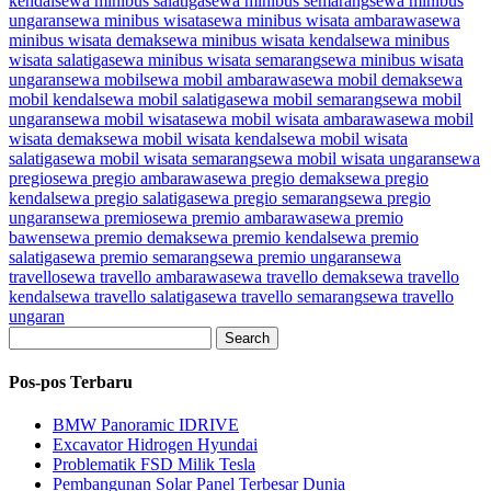
kendal
sewa minibus salatiga
sewa minibus semarang
sewa minibus
ungaran
sewa minibus wisata
sewa minibus wisata ambarawa
sewa
minibus wisata demak
sewa minibus wisata kendal
sewa minibus
wisata salatiga
sewa minibus wisata semarang
sewa minibus wisata
ungaran
sewa mobil
sewa mobil ambarawa
sewa mobil demak
sewa
mobil kendal
sewa mobil salatiga
sewa mobil semarang
sewa mobil
ungaran
sewa mobil wisata
sewa mobil wisata ambarawa
sewa mobil
wisata demak
sewa mobil wisata kendal
sewa mobil wisata
salatiga
sewa mobil wisata semarang
sewa mobil wisata ungaran
sewa
pregio
sewa pregio ambarawa
sewa pregio demak
sewa pregio
kendal
sewa pregio salatiga
sewa pregio semarang
sewa pregio
ungaran
sewa premio
sewa premio ambarawa
sewa premio
bawen
sewa premio demak
sewa premio kendal
sewa premio
salatiga
sewa premio semarang
sewa premio ungaran
sewa
travello
sewa travello ambarawa
sewa travello demak
sewa travello
kendal
sewa travello salatiga
sewa travello semarang
sewa travello
ungaran
Search
Pos-pos Terbaru
BMW Panoramic IDRIVE
Excavator Hidrogen Hyundai
Problematik FSD Milik Tesla
Pembangunan Solar Panel Terbesar Dunia