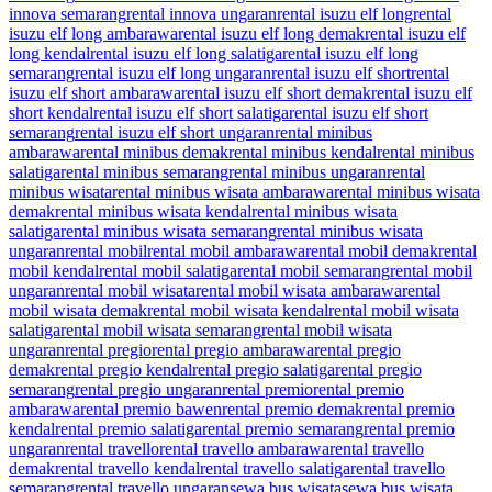
innova semarang
rental innova ungaran
rental isuzu elf long
rental
isuzu elf long ambarawa
rental isuzu elf long demak
rental isuzu elf
long kendal
rental isuzu elf long salatiga
rental isuzu elf long
semarang
rental isuzu elf long ungaran
rental isuzu elf short
rental
isuzu elf short ambarawa
rental isuzu elf short demak
rental isuzu elf
short kendal
rental isuzu elf short salatiga
rental isuzu elf short
semarang
rental isuzu elf short ungaran
rental minibus
ambarawa
rental minibus demak
rental minibus kendal
rental minibus
salatiga
rental minibus semarang
rental minibus ungaran
rental
minibus wisata
rental minibus wisata ambarawa
rental minibus wisata
demak
rental minibus wisata kendal
rental minibus wisata
salatiga
rental minibus wisata semarang
rental minibus wisata
ungaran
rental mobil
rental mobil ambarawa
rental mobil demak
rental
mobil kendal
rental mobil salatiga
rental mobil semarang
rental mobil
ungaran
rental mobil wisata
rental mobil wisata ambarawa
rental
mobil wisata demak
rental mobil wisata kendal
rental mobil wisata
salatiga
rental mobil wisata semarang
rental mobil wisata
ungaran
rental pregio
rental pregio ambarawa
rental pregio
demak
rental pregio kendal
rental pregio salatiga
rental pregio
semarang
rental pregio ungaran
rental premio
rental premio
ambarawa
rental premio bawen
rental premio demak
rental premio
kendal
rental premio salatiga
rental premio semarang
rental premio
ungaran
rental travello
rental travello ambarawa
rental travello
demak
rental travello kendal
rental travello salatiga
rental travello
semarang
rental travello ungaran
sewa bus wisata
sewa bus wisata