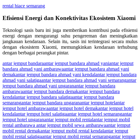
rental hiace semarang
Efisiensi Energi dan Konektivitas Ekosistem Xiaomi
Teknologi sasis baru ini juga memberikan kontribusi pada efisiensi
energi dengan mengurangi suhu pengereman dan meningkatkan
jangkauan kendaraan. Selain itu, sasis ini terintegrasi secara mulus
dengan ekosistem Xiaomi, memungkinkan kendaraan terhubung
dengan berbagai perangkat pintar.
antar jemput bandara
antar jemput bandara ahmad yani
antar jemput
bandara ahmad yani ambarawa
antar jemput bandara ahmad yani
demak
antar jemput bandara ahmad yani kendal
antar jemput bandara
ahmad yani salatiga
antar jemput bandara ahmad yani semarang
antar
jemput bandara ahmad yani ungaran
antar jemput bandara
ambarawa
antar jemput bandara demak
antar jemput bandara
kendal
antar jemput bandara salatiga
antar jemput bandara
semarang
antar jemput bandara ungaran
antar jemput hotel
antar
jemput hotel ambarawa
antar jemput hotel demak
antar jemput hotel
kendal
antar jemput hotel salatiga
antar jemput hotel semarang
antar
jemput hotel ungaran
antar jemput mobil rental
antar jemput mobil
rental ambarawa antar jemput mobil sewa ambarawa
antar jemput
mobil rental demak
antar jemput mobil rental kendal
antar jemput
mobil rental salatiga
antar jemput mobil rental semarang
antar jemput