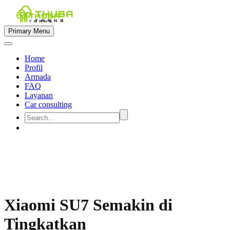
Primary Menu
Home
Profil
Armada
FAQ
Layanan
Car consulting


Xiaomi SU7 Semakin di
Tingkatkan