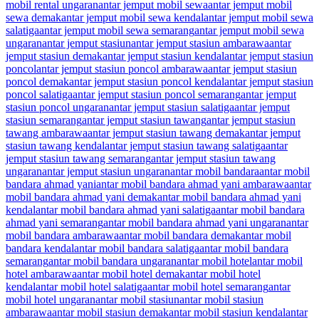
mobil rental ungaran
antar jemput mobil sewa
antar jemput mobil
sewa demak
antar jemput mobil sewa kendal
antar jemput mobil sewa
salatiga
antar jemput mobil sewa semarang
antar jemput mobil sewa
ungaran
antar jemput stasiun
antar jemput stasiun ambarawa
antar
jemput stasiun demak
antar jemput stasiun kendal
antar jemput stasiun
poncol
antar jemput stasiun poncol ambarawa
antar jemput stasiun
poncol demak
antar jemput stasiun poncol kendal
antar jemput stasiun
poncol salatiga
antar jemput stasiun poncol semarang
antar jemput
stasiun poncol ungaran
antar jemput stasiun salatiga
antar jemput
stasiun semarang
antar jemput stasiun tawang
antar jemput stasiun
tawang ambarawa
antar jemput stasiun tawang demak
antar jemput
stasiun tawang kendal
antar jemput stasiun tawang salatiga
antar
jemput stasiun tawang semarang
antar jemput stasiun tawang
ungaran
antar jemput stasiun ungaran
antar mobil bandara
antar mobil
bandara ahmad yani
antar mobil bandara ahmad yani ambarawa
antar
mobil bandara ahmad yani demak
antar mobil bandara ahmad yani
kendal
antar mobil bandara ahmad yani salatiga
antar mobil bandara
ahmad yani semarang
antar mobil bandara ahmad yani ungaran
antar
mobil bandara ambarawa
antar mobil bandara demak
antar mobil
bandara kendal
antar mobil bandara salatiga
antar mobil bandara
semarang
antar mobil bandara ungaran
antar mobil hotel
antar mobil
hotel ambarawa
antar mobil hotel demak
antar mobil hotel
kendal
antar mobil hotel salatiga
antar mobil hotel semarang
antar
mobil hotel ungaran
antar mobil stasiun
antar mobil stasiun
ambarawa
antar mobil stasiun demak
antar mobil stasiun kendal
antar