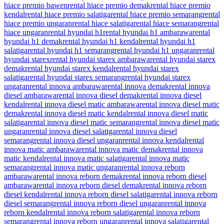
hiace premio bawen
rental hiace premio demak
rental hiace premio
kendal
rental hiace premio salatiga
rental hiace premio semarang
rental
hiace premio ungaran
rental hiace salatiga
rental hiace semarang
rental
hiace ungaran
rental hyundai h1
rental hyundai h1 ambarawa
rental
hyundai h1 demak
rental hyundai h1 kendal
rental hyundai h1
salatiga
rental hyundai h1 semarang
rental hyundai h1 ungaran
rental
hyundai starex
rental hyundai starex ambarawa
rental hyundai starex
demak
rental hyundai starex kendal
rental hyundai starex
salatiga
rental hyundai starex semarang
rental hyundai starex
ungaran
rental innova ambarawa
rental innova demak
rental innova
diesel ambarawa
rental innova diesel demak
rental innova diesel
kendal
rental innova diesel matic ambarawa
rental innova diesel matic
demak
rental innova diesel matic kendal
rental innova diesel matic
salatiga
rental innova diesel matic semarang
rental innova diesel matic
ungaran
rental innova diesel salatiga
rental innova diesel
semarang
rental innova diesel ungaran
rental innova kendal
rental
innova matic ambarawa
rental innova matic demak
rental innova
matic kendal
rental innova matic salatiga
rental innova matic
semarang
rental innova matic ungaran
rental innova reborn
ambarawa
rental innova reborn demak
rental innova reborn diesel
ambarawa
rental innova reborn diesel demak
rental innova reborn
diesel kendal
rental innova reborn diesel salatiga
rental innova reborn
diesel semarang
rental innova reborn diesel ungaran
rental innova
reborn kendal
rental innova reborn salatiga
rental innova reborn
semarang
rental innova reborn ungaran
rental innova salatiga
rental