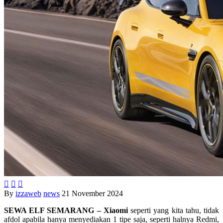



By
izzaweb
news
21 November 2024
SEWA ELF SEMARANG – Xiaomi
seperti yang kita tahu, tidak
afdol apabila hanya menyediakan 1 tipe saja, seperti halnya Redmi,