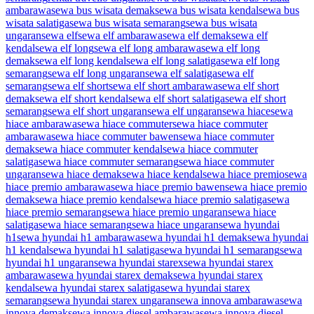
ambarawa
sewa bus wisata demak
sewa bus wisata kendal
sewa bus
wisata salatiga
sewa bus wisata semarang
sewa bus wisata
ungaran
sewa elf
sewa elf ambarawa
sewa elf demak
sewa elf
kendal
sewa elf long
sewa elf long ambarawa
sewa elf long
demak
sewa elf long kendal
sewa elf long salatiga
sewa elf long
semarang
sewa elf long ungaran
sewa elf salatiga
sewa elf
semarang
sewa elf short
sewa elf short ambarawa
sewa elf short
demak
sewa elf short kendal
sewa elf short salatiga
sewa elf short
semarang
sewa elf short ungaran
sewa elf ungaran
sewa hiace
sewa
hiace ambarawa
sewa hiace commuter
sewa hiace commuter
ambarawa
sewa hiace commuter bawen
sewa hiace commuter
demak
sewa hiace commuter kendal
sewa hiace commuter
salatiga
sewa hiace commuter semarang
sewa hiace commuter
ungaran
sewa hiace demak
sewa hiace kendal
sewa hiace premio
sewa
hiace premio ambarawa
sewa hiace premio bawen
sewa hiace premio
demak
sewa hiace premio kendal
sewa hiace premio salatiga
sewa
hiace premio semarang
sewa hiace premio ungaran
sewa hiace
salatiga
sewa hiace semarang
sewa hiace ungaran
sewa hyundai
h1
sewa hyundai h1 ambarawa
sewa hyundai h1 demak
sewa hyundai
h1 kendal
sewa hyundai h1 salatiga
sewa hyundai h1 semarang
sewa
hyundai h1 ungaran
sewa hyundai starex
sewa hyundai starex
ambarawa
sewa hyundai starex demak
sewa hyundai starex
kendal
sewa hyundai starex salatiga
sewa hyundai starex
semarang
sewa hyundai starex ungaran
sewa innova ambarawa
sewa
innova demak
sewa innova diesel ambarawa
sewa innova diesel