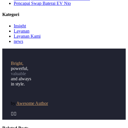
Pencapai Swap Baterai EV Nio
Kategori
Insight
Layanan
Layanan Kami
news
Bright,
powerful,
valuable
and always
in style.
by
Awesome Author

