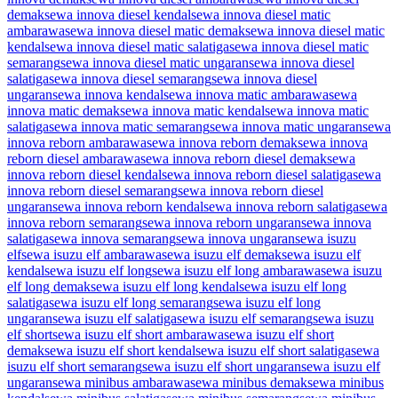
demak
sewa innova diesel kendal
sewa innova diesel matic
ambarawa
sewa innova diesel matic demak
sewa innova diesel matic
kendal
sewa innova diesel matic salatiga
sewa innova diesel matic
semarang
sewa innova diesel matic ungaran
sewa innova diesel
salatiga
sewa innova diesel semarang
sewa innova diesel
ungaran
sewa innova kendal
sewa innova matic ambarawa
sewa
innova matic demak
sewa innova matic kendal
sewa innova matic
salatiga
sewa innova matic semarang
sewa innova matic ungaran
sewa
innova reborn ambarawa
sewa innova reborn demak
sewa innova
reborn diesel ambarawa
sewa innova reborn diesel demak
sewa
innova reborn diesel kendal
sewa innova reborn diesel salatiga
sewa
innova reborn diesel semarang
sewa innova reborn diesel
ungaran
sewa innova reborn kendal
sewa innova reborn salatiga
sewa
innova reborn semarang
sewa innova reborn ungaran
sewa innova
salatiga
sewa innova semarang
sewa innova ungaran
sewa isuzu
elf
sewa isuzu elf ambarawa
sewa isuzu elf demak
sewa isuzu elf
kendal
sewa isuzu elf long
sewa isuzu elf long ambarawa
sewa isuzu
elf long demak
sewa isuzu elf long kendal
sewa isuzu elf long
salatiga
sewa isuzu elf long semarang
sewa isuzu elf long
ungaran
sewa isuzu elf salatiga
sewa isuzu elf semarang
sewa isuzu
elf short
sewa isuzu elf short ambarawa
sewa isuzu elf short
demak
sewa isuzu elf short kendal
sewa isuzu elf short salatiga
sewa
isuzu elf short semarang
sewa isuzu elf short ungaran
sewa isuzu elf
ungaran
sewa minibus ambarawa
sewa minibus demak
sewa minibus